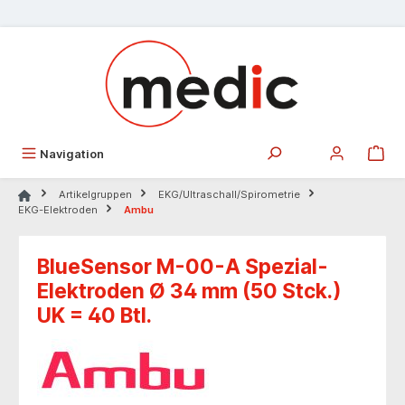
alt springen
Navigation
Artikelgruppen
EKG/Ultraschall/Spirometrie
EKG-Elektroden
Ambu
BlueSensor M-00-A Spezial-
Elektroden Ø 34 mm (50 Stck.)
UK = 40 Btl.