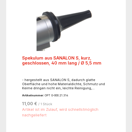
Spekulum aus SANALON S, kurz,
geschlossen, 40 mm lang / Ø 5,5 mm
- hergestellt aus SANALON S, dadurch glatte
Oberfläche und hohe Materialdichte, Schmutz und
Keime dringen nicht ein, leichte Reinigung,
Desinfektion mit allen gängigen Mitteln und
Artikelnummer:
OPT G-000.21.314
Sterilisation im Dampfautoklaven bis 134°C-
anatomiegerechte Form: schmerzlose und
11,00 €
/ 1 Stück
atraumatische Insertion- eingespritzter Metallring
mit 2 Verriegelungsschlitzen: fester Sitz auf dem
Artikel ist im Zulauf, wird schnellstmöglich
Kopfstück
nachgeliefert