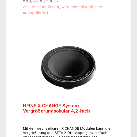
553,00 €
/ 1 Stück
Daumen- staubdicht- integrierter Polarisationsfilter:
eliminiert Streulicht und interne Reflexe- Stirnauflage
Artikel ist im Zulauf, wird schnellstmöglich
für Brillenträger
nachgeliefert
HEINE X CHANGE System
Vergrößerungsokular 4,2-fach
Mit den wechselbaren X CHANGE Modulen kann die
Vergrößerung des BETA X Otoskops ganz einfach
angepasst werden. Je nach Bedarf wird das