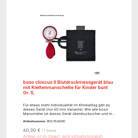
Akkulaufzeit - aufsteckbare Glas-Kontaktplatte mit
10-mm-Skala
boso clinicus II Blutdruckmessgerät blau
mit Klettenmanschette für Kinder bunt
Gr. S,
Für etwas mehr Individualität im Klinikalltag gibt es
dieses Gerät (nur 60 mm Variante). Wie alle boso
Manometer ist dieses Gerät überdrucksicher und mit
einem korrosionsfreien Präzisionsmesswerk
Artikelnummer:
BOS 0540300
ausgerüstet. Keine Schäden, keine Reklamationen,
keine Reparaturkosten - perfekte Sicherheit in jedem
60,30 €
/ 1 Stück
Fall, auch für den harten Einsatz in der Praxis und
Klinik. Steckanschluss für Manschette, im
Artikel ist im Zulauf, wird schnellstmöglich