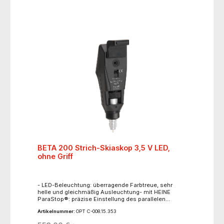
BETA 200 Strich-Skiaskop 3,5 V LED,
ohne Griff
- LED-Beleuchtung: überragende Farbtreue, sehr
helle und gleichmäßig Ausleuchtung- mit HEINE
ParaStop®: präzise Einstellung des parallelen
Strahlenganges- Bedienelemente aus Metall- ein
Artikelnummer:
OPT C-008.15.353
einziges Bedienelement für Vergenz und
Strichrotation: bequeme Bedienung mit dem