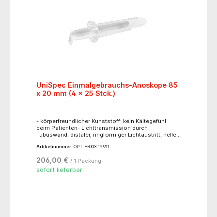
UniSpec Einmalgebrauchs-Anoskope 85
x 20 mm (4 x 25 Stck.)
- körperfreundlicher Kunststoff: kein Kältegefühl
beim Patienten- Lichttransmission durch
Tubuswand: distaler, ringförmiger Lichtaustritt, helle,
homogene Ausleuchtung des Beobachtungsfeldes-
Artikelnummer:
OPT E-003.19.911
Graduierung in cm (Markierung auf Tubus-
Innenseite): Insertionshöhe ist erkennbar
206,00 €
/ 1 Packung
sofort lieferbar