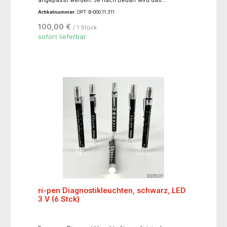
gewünschte Vergrößerungsmodul im Instrument
Artikelnummer:
OPT B-000.11.311
eingesetzt.- 4,2-fache Vergrößerung- schnell und
einfach mit Drehbewegung am Otoskop
100,00 €
/ 1 Stück
anzubringen- sichere Verbindung zum Otoskop mit
Bayonettverschluss
sofort lieferbar
ri-pen Diagnostikleuchten, schwarz, LED
3 V (6 Stck)