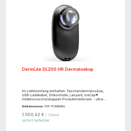
DermLite DL200 HR Dermatoskop
Im Lieferumfang enthalten: Taschendermatoskop,
USB-Ladekabel, Silikonhülle, Lanyard, IceCap®
Infektionsschutzkappen Produktmerkmale: - ultra-
helles polarisiertes Licht - kontakt- und Nicht-
Artikelnummer:
FOF FFS000964
Kontakt-Dermatoskopie mit aufsteckbarer Glas-
Kontaktplatte - elegantes, ergonomisches Design -
1.050,42 €
/ 1 Stück
klann mit praktisch jedem Smartphone oder Tablet
verwendet werden (über optionale agnetiConnect-
sofort lieferbar
Adapter) - Akkustandsanzeige mit vier Stufen -
automatische Abschaltung zur Verlängerung der