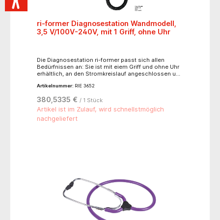
ri-former Diagnosestation Wandmodell,
3,5 V/100V-240V, mit 1 Griff, ohne Uhr
Die Diagnosestation ri-former passt sich allen
Bedürfnissen an: Sie ist mit eiem Griff und ohne Uhr
erhältlich, an den Stromkreislauf angeschlossen und
dadurch unabhängig von Batterien oder Akkus. Ohne
Artikelnummer:
RIE 3652
Instrumentenköpfe, komplett mit Wandplatte, Dübeln,
Schrauben und Montageplan
380,5335 €
/ 1 Stück
Artikel ist im Zulauf, wird schnellstmöglich
nachgeliefert