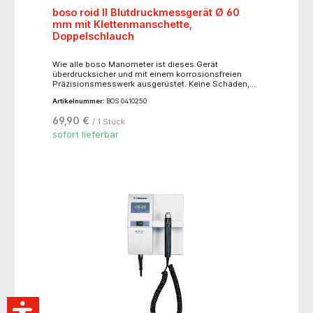
boso roid II Blutdruckmessgerät Ø 60
mm mit Klettenmanschette,
Doppelschlauch
Wie alle boso Manometer ist dieses Gerät
überdrucksicher und mit einem korrosionsfreien
Präzisionsmesswerk ausgerüstet. Keine Schäden,
keine Reklamationen, keine Reparaturkosten -
Artikelnummer:
BOS 0410250
perfekte Sicherheit in jedem Fall, auch für den harten
Einsatz in der Praxis und Klinik, Steckanschluss für
69,90 €
/ 1 Stück
Manschette, im Reißverschluss-Etui (schwarz, klein).
sofort lieferbar