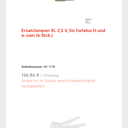
(optional) vereinen die Kamera und das DELTA 20 T
zu einer unschlagbaren Kombination.- komplett mit:
DELTA 20 T Dermatoskop, Kontaktscheibe 23 mm Ø
mit Skalenmarkierung und Eco Etui (aus recyceltem
Kunststoff) dunkelgrau / anthrazitHinweis: Die BETA 4
Griff-Generation ist mit der bisherigen Griff-
Generation und den Ladegeräten nicht kompatibel.
Ersatzlampen XL 2,5 V, für fortelux H und
e-xam (6 Stck.)
Artikelnummer:
RIE 11178
166,86 €
/ 1 Packung
Artikel ist im Zulauf, wird schnellstmöglich
nachgeliefert