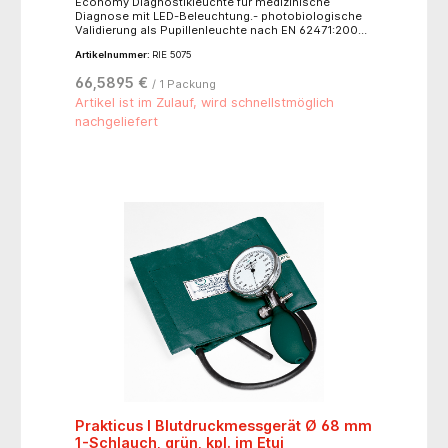
Economy Diagnostikleuchte für medizinische
Diagnose mit LED-Beleuchtung.- photobiologische
Validierung als Pupillenleuchte nach EN 62471:2008-
LED-Beleuchtung, vergleichbar mit Tageslicht- UV-
Artikelnummer:
RIE 5075
freies Licht durch LED-Beleuchtung- besseres
Sichtfeld durch einen zentrierten Lichtstrahl-
66,5895 €
/ 1 Packung
Aluminiumgehäuse, mit Metallclip, desinfizierbar-
5.300 Kelvin- max. 40.000 Lux.- Lichtfeld: ca. 40 mm
Artikel ist im Zulauf, wird schnellstmöglich
Durchmesser (Abstand 15 cm)- nickelfrei- Batterien:
nachgeliefert
2 x Alkaline AAA, 1,5 V
Prakticus I Blutdruckmessgerät Ø 68 mm
1-Schlauch, grün, kpl. im Etui