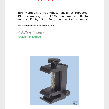
hochwertiges, formschönes, handliches, robustes
Blutdruckmessgerät mit 1-Schlauchmanschette, für
Arzt und Klinik, mit großer, gut und einfach ablesbarer
Skala, latexfreier Pumpball(Manschette nicht
Artikelnummer:
FRB 9021.20.108
abwaschbar)
43,75 €
/ 1 Stück
sofort lieferbar