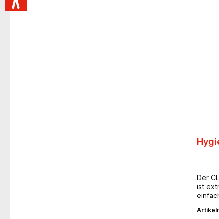
Hygie
Der CL
ist ext
einfac
Rohr d
Artike
angebr