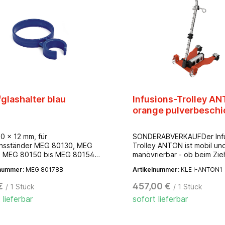
glashalter blau
Infusions-Trolley A
orange pulverbeschi
0 x 12 mm, für
SONDERABVERKAUFDer Infu
onsständer MEG 80130, MEG
Trolley ANTON ist mobil und
, MEG 80150 bis MEG 80154,
manövrierbar - ob beim Zie
0160 und MEG 80161
Heben oder Abstellen.- Mate
lnummer:
MEG 80178B
Artikelnummer:
KLE I-ANTON1
Edelstahl/ Aluminium- Edelst
Stativ mit zwei Haken- 4 Ha
€
457,00 €
/ 1 Stück
/ 1 Stück
für Schlauch- und Kabelfüh
 lieferbar
sofort lieferbar
Höhenverstellbereich: ca. 
1.110 mm- Schiebegriff 360
drehbar- klappbar für