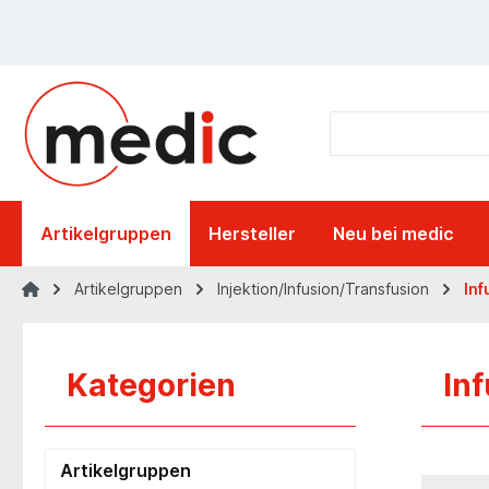
springen
Zur Hauptnavigation springen
Artikelgruppen
Hersteller
Neu bei medic
Artikelgruppen
Injektion/Infusion/Transfusion
Inf
Kategorien
In
Artikelgruppen