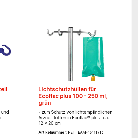
sskabel
orne
n
tellbar-
a. 390
uladung
uladung
eil
Lichtschutzhüllen für
Ecoflac plus 100 - 250 ml,
grün
 und
- zum Schutz von lichtempfindlichen
r
Arzneistoffen in Ecoflac® plus- ca.
12 x 20 cm
Artikelnummer:
PET TEAM-16111916