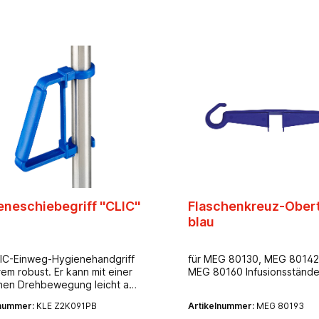
platzsparendes Verstauen-
Stromversorgung: 2
Steckdosenplätze; Anschlu
1,5 m- Anzahl der Rollen: v
Skaterrad Ø 100 mm, hinte
Doppelrollen Ø 50 mm fests
Abmessung Bodenplatte: c
mm x 305 mm x 113 mm-
Gesamtzuladung: 5,4 kg- Z
pro Aufhängung: 3,2 kg- Z
pro Haken: 1,6 kg
neschiebegriff ''CLIC''
Flaschenkreuz-Obert
blau
IC-Einweg-Hygienehandgriff
für MEG 80130, MEG 80142
rem robust. Er kann mit einer
MEG 80160 Infusionsstände
hen Drehbewegung leicht am
es Infusionsständers
lnummer:
KLE Z2K091PB
Artikelnummer:
MEG 80193
acht und wieder entfernt