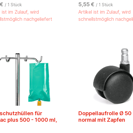
. Jeder Patient benutzt nur
 €
5,55 €
/ 1 Stück
/ 1 Stück
 Handgriff während des
l ist im Zulauf, wird
Artikel ist im Zulauf, wird
ufenthaltes.- Material:
toff- Adaptierbar an:
lstmöglich nachgeliefert
schnellstmöglich nachgel
ohr Ø 25 mm- Abmessungen:
0 x 95 x 15 mm
schutzhüllen für
Doppellaufrolle Ø 50
ac plus 500 - 1000 ml,
normal mit Zapfen