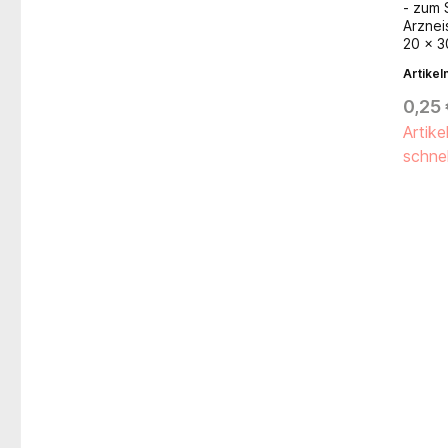
- zum 
Arznei
20 x 3
Artike
0,25 
Artike
schnel