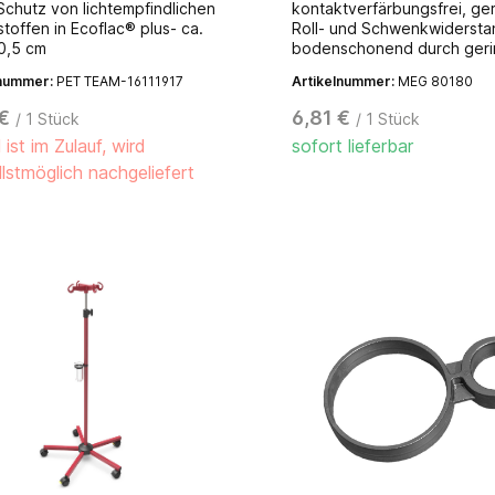
Schutz von lichtempfindlichen
kontaktverfärbungsfrei, ge
stoffen in Ecoflac® plus- ca.
Roll- und Schwenkwidersta
0,5 cm
bodenschonend durch ger
Fläche, für MEG 80130, M
lnummer:
PET TEAM-16111917
Artikelnummer:
MEG 80180
und MEG 80160 Infusionsst
€
6,81 €
/ 1 Stück
/ 1 Stück
l ist im Zulauf, wird
sofort lieferbar
lstmöglich nachgeliefert