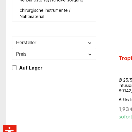
chirurgische Instrumente /
Nahtmaterial
Hersteller
Preis
Tropf
Auf Lager
Ø 25/5
Infusi
80142
MEG 8
Artike
1,93 
sofort