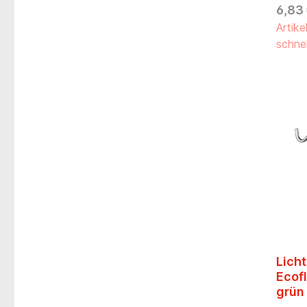
werden
6,83
seinen
Artike
Klinika
Kunsts
schnel
Rundr
ca. 12
Licht
Ecofl
grün