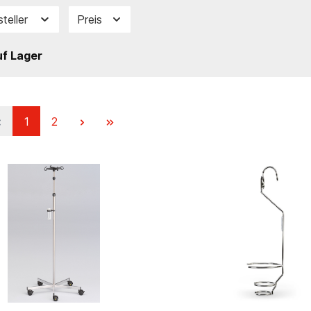
steller
Preis
f Lager
1
2