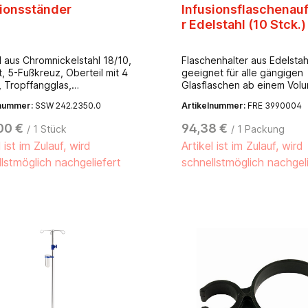
sionsständer
Infusionsflaschenau
r Edelstahl (10 Stck.)
l aus Chromnickelstahl 18/10,
Flaschenhalter aus Edelstah
t, 5-Fußkreuz, Oberteil mit 4
geeignet für alle gängigen
 Tropffangglas,
Glasflaschen ab einem Vol
toffdoppelrollen Ø 50 mm,
50ml bis 1000ml.- maximale
lnummer:
SSW 242.2350.0
Artikelnummer:
FRE 3990004
sch leitend, rostfrei,
Tragfähigkeit 15 kg- Gas- 
dhöhenverstellung von 1300
strahlensterilisierbar- zur
00 €
94,38 €
/ 1 Stück
/ 1 Packung
20 mm. Sichere Arbeitslast: pro
Verwendung z.B. am
l ist im Zulauf, wird
Artikel ist im Zulauf, wird
 2 kg
Infusionsständer oder zur
Anbringung an gängigen Be
lstmöglich nachgeliefert
schnellstmöglich nachgel