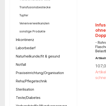
Transfusionsbestecke
Tupfer
Venenverweilkanülen
Infu
ohne
sonstige Produkte
Dopp
Inkontinenz
- Rohr
Flasch
Laborbedarf
Belast
Höhenv
Naturheilkunde/fit & gesund
Artike
mm- Ar
Schrau
Notfall
107,
Gesamt
Artike
Fußdur
Praxiseinrichtung/Organisation
Ausleg
schnel
Doppel
Reha/Pflegetechnik
antista
Sterilisation
normal
Teste/Diabetes
Verbandstoffe/Wundversorgung