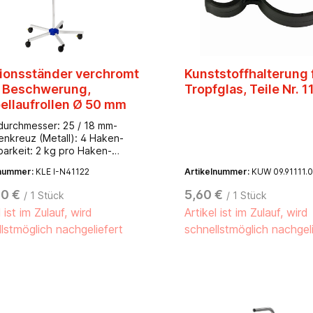
sionsständer verchromt
Kunststoffhalterung 
 Beschwerung,
Tropfglas, Teile Nr. 1
ellaufrollen Ø 50 mm
durchmesser: 25 / 18 mm-
enkreuz (Metall): 4 Haken-
barkeit: 2 kg pro Haken-
erstellbarkeit: 1.350 - 2.150
lnummer:
KLE I-N41122
Artikelnummer:
KUW 09.91111.
retierung:
bhöhenverstellung-
00 €
5,60 €
/ 1 Stück
/ 1 Stück
gewicht: ca. 3,5 kg-
l ist im Zulauf, wird
Artikel ist im Zulauf, wird
chmesser: ca. 635 mm-
er: 25 x 25 mm- Rollen:
lstmöglich nachgeliefert
schnellstmöglich nachgel
laufrollen 50 mm (2 x
tisch und Feststeller, 3 x
)