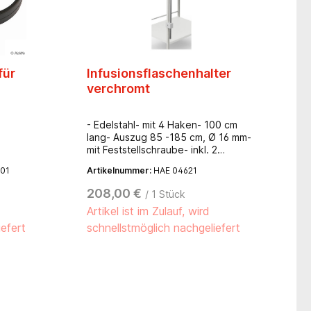
für
Infusionsflaschenhalter
1
verchromt
- Edelstahl- mit 4 Haken- 100 cm
lang- Auszug 85 -185 cm, Ø 16 mm-
mit Feststellschraube- inkl. 2
Befestigungskloben
001
Artikelnummer:
HAE 04621
208,00 €
/ 1 Stück
Artikel ist im Zulauf, wird
iefert
schnellstmöglich nachgeliefert