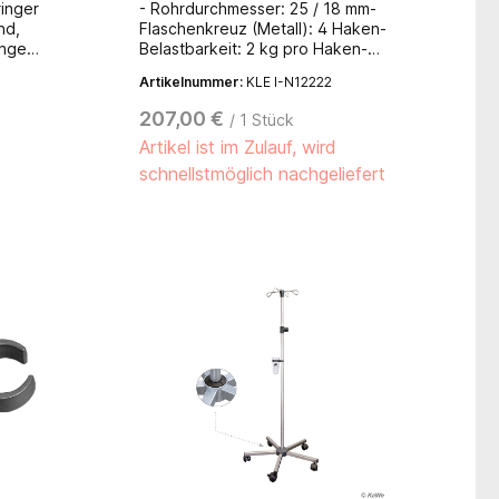
ringer
- Rohrdurchmesser: 25 / 18 mm-
nd,
Flaschenkreuz (Metall): 4 Haken-
inge
Belastbarkeit: 2 kg pro Haken-
EG 80142
Höhenverstellbarkeit: 1.350 - 2.150
Artikelnummer:
KLE I-N12222
änder
mm- Arretierung:
Schraubhöhenverstellung-
207,00 €
/ 1 Stück
Gesamtgewicht: ca. 6,8 kg-
Artikel ist im Zulauf, wird
Fußgewicht: ca. 4,5 kg-
Fußdurchmesser: ca. 635 mm-
schnellstmöglich nachgeliefert
Ausleger: 25 x 25 mm- Rollen:
Monorollen 80 mm (2 x antistatisch
und Feststeller, 3 x normal)