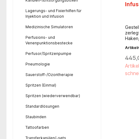
Kanülen-/Entsorgungsboxen
Infu
Lagerungs- und Fixierhilfen für
Injektion und Infusion
Medizinische Simulatoren
Gestel
zerleg
Perfusions- und
Haken,
Venenpunktionsbestecke
Kunsts
Artike
elektri
Perfusor/Spritzenpumpe
Einhan
445,
bis 21
Pneumologie
Artike
Haken
schnel
Sauerstoff-/Ozontherapie
Spritzen (Einmal)
Spritzen (wiederverwendbar)
Standardlösungen
Staubinden
Tattoofarben
Transferkanülen/-sets