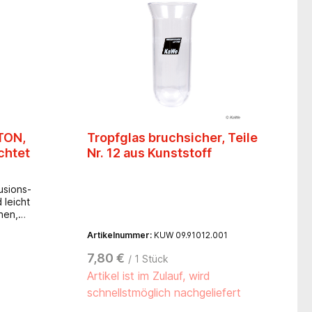
NTON,
Tropfglas bruchsicher, Teile
chtet
Nr. 12 aus Kunststoff
sions-
 leicht
hen,
rial:
Artikelnummer:
KUW 09.91012.001
ahl-
lteclips
7,80 €
/ 1 Stück
rung-
Artikel ist im Zulauf, wird
710 mm -
°
schnellstmöglich nachgeliefert