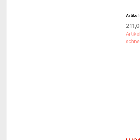
Artike
211,0
Artike
schnel