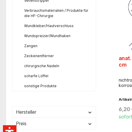
Peha® 
Venenstripper
Unters
Verbrauchsmaterialien / Produkte für
Einweg
die HF-Chirurgie
Mehrw
Reduzi
Wundkleber/Hautverschluss
und Er
Abläuf
Wundspreizer/Wundhaken
kosten
eine N
Zangen
Reinig
Instru
Zeckenentferner
anat.
vorge
Produk
cm
chirurgische Nadeln
hygien
Patien
scharfe Löffel
Leistu
nichtr
Risike
korros
sonstige Produkte
Wieder
können
Artike
Entne
bewähr
6,20
Hersteller
Faltsc
sofort
Packun
selbst
Preis
Rückve