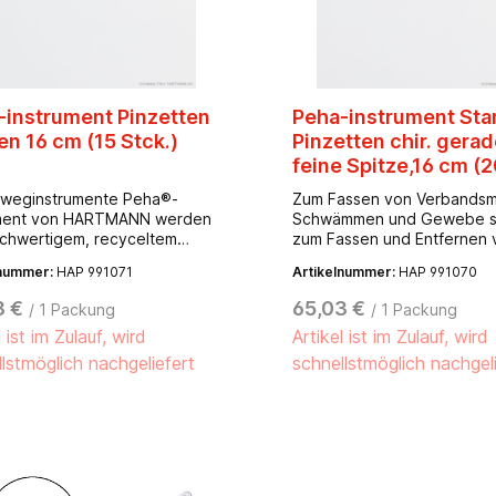
-instrument Pinzetten
Peha-instrument Sta
n 16 cm (15 Stck.)
Pinzetten chir. gerad
feine Spitze,16 cm (
Stck.)
nweginstrumente Peha®-
Zum Fassen von Verbandsma
ument von HARTMANN werden
Schwämmen und Gewebe s
chwertigem, recyceltem
zum Fassen und Entfernen 
ahl gefertigt, dessen
Fremdkörpern.Die
lnummer:
HAP 991071
Artikelnummer:
HAP 991070
mensetzung strengen
Einweginstrumente Peha®-
ationalen Normen unterliegt.
instrument von HARTMANN
8 €
65,03 €
/ 1 Packung
/ 1 Packung
elstahl wird im
aus hochwertigem, recycel
l ist im Zulauf, wird
Artikel ist im Zulauf, wird
tionsprozess matt gebürstet
Edelstahl gefertigt, dessen
rhindert damit sicher jegliche
Zusammensetzung strenge
lstmöglich nachgeliefert
schnellstmöglich nachgel
den Reflektionen. Zugleich
internationalen Normen unte
 Peha®-instrument eine
Der Edelstahl wird im
ragende Haptik, die das
Produktionsprozess matt g
ng und die Arbeit mit den
und verhindert damit sicher
ginstrumenten angenehm und
störenden Reflektionen. Zu
 machen. Die Farbmarkierung
bieten Peha®-instrument e