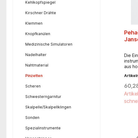
Kehlkopfspiegel
Kirschner Drähte
Klemmen
Peha
Knopfkanülen
Janse
Medizinische Simulatoren
Nadelhalter
Die Ei
instr
Nahtmaterial
aus ho
Edelst
Pinzetten
Artike
Zusam
intern
60,2
Scheren
Der Ed
Artike
Produk
Schwesterngarnitur
und ve
schnel
stören
Skalpelle/Skalpellklingen
bieten
hervor
Sonden
Handli
Einwe
Spezialinstrumente
sicher