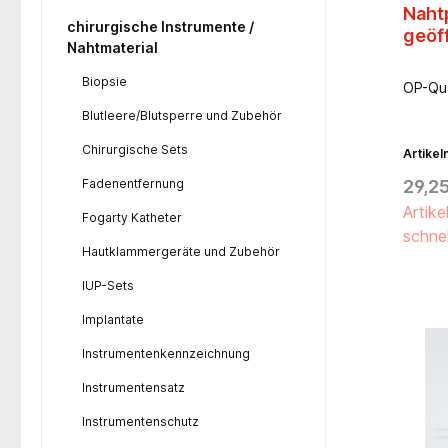
Naht
chirurgische Instrumente /
geöf
Nahtmaterial
Biopsie
OP-Qua
Blutleere/Blutsperre und Zubehör
Chirurgische Sets
Artike
Fadenentfernung
29,25
Artike
Fogarty Katheter
schnel
Hautklammergeräte und Zubehör
IUP-Sets
Implantate
Instrumentenkennzeichnung
Instrumentensatz
Instrumentenschutz