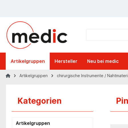
springen
Zur Hauptnavigation springen
Artikelgruppen
Hersteller
Neu bei medic
Artikelgruppen
chirurgische Instrumente / Nahtmateri
Kategorien
Pi
Artikelgruppen