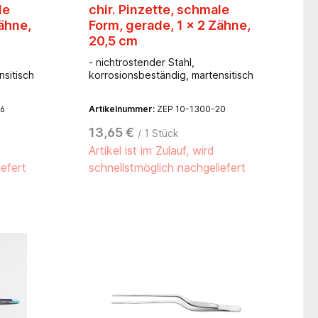
le
chir. Pinzette, schmale
Zähne,
Form, gerade, 1 x 2 Zähne,
20,5 cm
- nichtrostender Stahl,
nsitisch
korrosionsbeständig, martensitisch
16
Artikelnummer:
ZEP 10-1300-20
13,65 €
/ 1 Stück
Artikel ist im Zulauf, wird
iefert
schnellstmöglich nachgeliefert