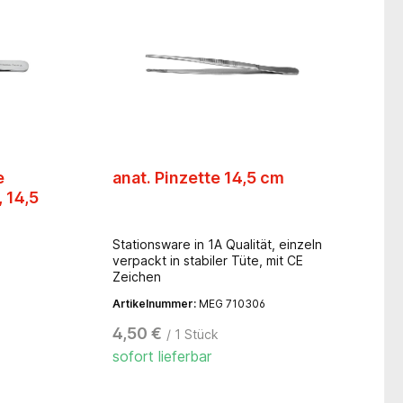
das
 den
ehm und
rkierung
er
hritte
chen
eine
e
anat. Pinzette 14,5 cm
ng und
 14,5
a®-
ohe
Stationsware in 1A Qualität, einzeln
verpackt in stabiler Tüte, mit CE
den
Zeichen
lust, kein
Artikelnummer:
MEG 710306
 weiteren
4,50 €
/ 1 Stück
hen
sofort lieferbar
ordnetes
und
nt