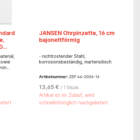
ndard
JANSEN Ohrpinzette, 16 cm
e,
bajonettförmig
20
terial,
- nichtrostender Stahl,
owie
korrosionsbeständig, martensitisch
von
Artikelnummer:
ZEP 44-2006-16
 werden
13,65 €
/ 1 Stück
tem
Artikel ist im Zulauf, wird
n
iefert
schnellstmöglich nachgeliefert
rliegt.
ebürstet
 jegliche
gleich
ine