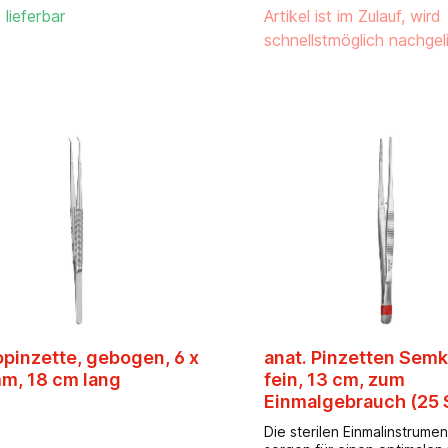
 lieferbar
Artikel ist im Zulauf, wird
die rote Farbmarkierung.- aus
rtigem, recyclingfähigem
schnellstmöglich nachgel
ahl- mit Spitzenschutz-
n steril verpackt- hochwertige
-Folien-Verpackung-
zmöglichkeiten: Station,
nz, Rettungsdienst,
nte OP-Zentren, Alten- und
heime, Arztpraxis
opinzette, gebogen, 6 x
anat. Pinzetten Semk
mm, 18 cm lang
fein, 13 cm, zum
Einmalgebrauch (25 
Die sterilen Einmalinstrume