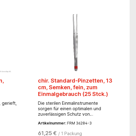
eel-
,
anfällige
n
ten zu
einzeln
ente des
s sind
bereit-
elbar und
den
n,
chir. Standard-Pinzetten, 13
rn
cm, Semken, fein, zum
Einmalgebrauch (25 Stck.)
 gerieft,
Die sterilen Einmalinstrumente
sorgen für einen optimalen und
zuverlässigen Schutz von
Anwendern und Patienten. Der zeit-
Artikelnummer:
FRM 36284-3
und kostenaufwendige Prozess der
Aufbereitung entfällt. Eine klare
61,25 €
/ 1 Packung
Kennzeichnung als Einmalinstrument