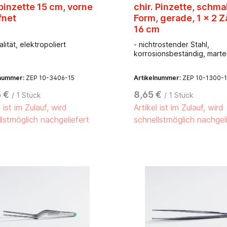
pinzette 15 cm, vorne
chir. Pinzette, schma
fnet
Form, gerade, 1 x 2 
16 cm
lität, elektropoliert
- nichtrostender Stahl,
korrosionsbeständig, marte
lnummer:
ZEP 10-3406-15
Artikelnummer:
ZEP 10-1300-
 €
8,65 €
/ 1 Stück
/ 1 Stück
l ist im Zulauf, wird
Artikel ist im Zulauf, wird
lstmöglich nachgeliefert
schnellstmöglich nachgel