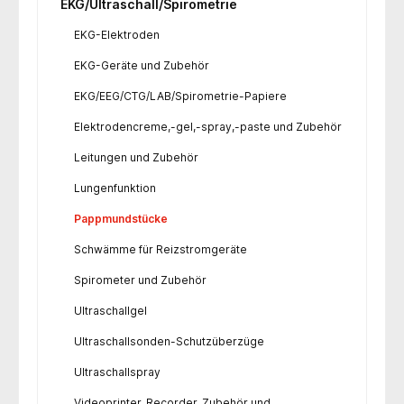
EKG/Ultraschall/Spirometrie
EKG-Elektroden
EKG-Geräte und Zubehör
EKG/EEG/CTG/LAB/Spirometrie-Papiere
Elektrodencreme,-gel,-spray,-paste und Zubehör
Leitungen und Zubehör
Lungenfunktion
Pappmundstücke
Schwämme für Reizstromgeräte
Spirometer und Zubehör
Ultraschallgel
Ultraschallsonden-Schutzüberzüge
Ultraschallspray
Videoprinter, Recorder, Zubehör und