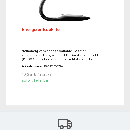
Energizer Booklite
freihändig verwendbar, variable Position,
verstellbarer Hals, weiße LED - Austausch nicht nötig
(8000 Std. Lebensdauer), 2 Lichtstärken: hoch und
energiesparend, Schiebeschalter, großer Federclip,
Artikelnummer:
BAT E3004776
inkl, 2 Energizer Lithium-Knopfzellen (CR 2032)
17,25 €
/ 1 Stück
sofort lieferbar