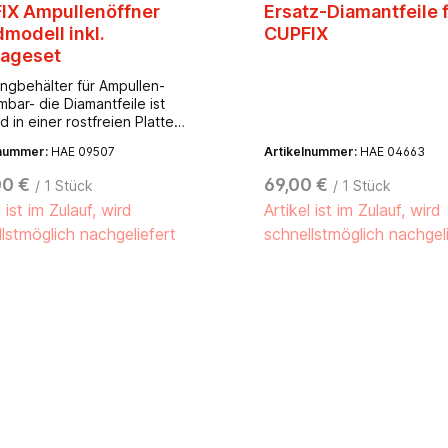
IX Ampullenöffner
Ersatz-Diamantfeile 
modell inkl.
CUPFIX
ageset
angbehälter für Ampullen-
bar- die Diamantfeile ist
d in einer rostfreien Platte
rt- Gehäuse aus Kunststoff,
lnummer:
HAE 09507
Artikelnummer:
HAE 04663
iß (RAL 9002)- Maße: 70 x
200 mm (B x T x H)
00 €
69,00 €
/ 1 Stück
/ 1 Stück
l ist im Zulauf, wird
Artikel ist im Zulauf, wird
lstmöglich nachgeliefert
schnellstmöglich nachgel