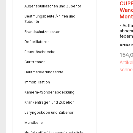
CUPF
Augenspülflaschen und Zubehör
Wand
Mont
Beatmungsbeutel/-hilfen und
Zubehör
- Auff
abnehm
Brandschutzmasken
federn
gelage
Defibrillatoren
Artike
grauwe
Feuerlöschdecke
150 x 
154,
Artike
Gurttrenner
schnel
Hautmarkierungsstifte
Immobilisation
Kamera-/Sondenabdeckung
Krankentragen und Zubehör
Laryngoskope und Zubehör
Mundkeile
Notfallkoffer/-taschen/-rucksäcke