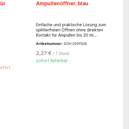
für
Ampullenöffner, blau
Einfache und praktische Lösung zum
splitterfreien Öffnen ohne direkten
Kontakt für Ampullen bis 20 ml.
Kunststoff, blau, zum Öffnen aller
Artikelnummer:
SÖH 2009265
gängigen Ampullengrößen
(2/5/10/20 ml) geeignet.
2,27 €
/ 1 Stück
sofort lieferbar
iefert