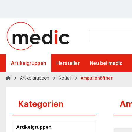
springen
Zur Hauptnavigation springen
Artikelgruppen
Hersteller
Neu bei medic
Artikelgruppen
Notfall
Ampullenöffner
Kategorien
Am
Artikelgruppen