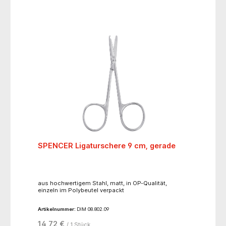
Resorptionsprofil: 60% Restreißkraft nach 28 Tagen,
aufgelöst nach ca. 180-220 Tagen. Nadeltyp: 3/8
kreisförmig, schneidender Nadelkörper 13 mm,
schlanker Anschliff.
SPENCER Ligaturschere 9 cm, gerade
aus hochwertigem Stahl, matt, in OP-Qualität,
einzeln im Polybeutel verpackt
Artikelnummer:
DIM 08.802.09
14,72 €
/ 1 Stück