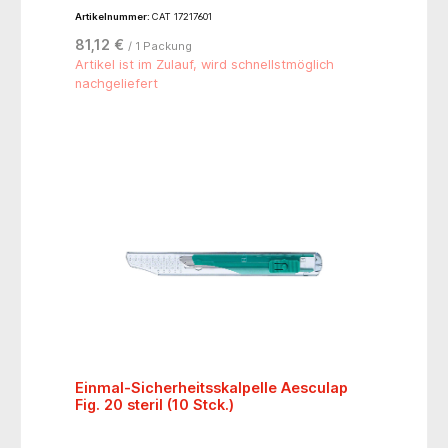
Hautverschluss verwendet. Er besitzt eine hohe
Artikelnummer:
CAT 17217601
Reißfestigkeit, ist gut zu knüpfen und besitzt eine
gute Knotensitzfestigkeit.- 3/8-kreisförmig,
81,12 €
/ 1 Packung
schneidende Nadel 24 mm
Artikel ist im Zulauf, wird schnellstmöglich
nachgeliefert
Einmal-Sicherheitsskalpelle Aesculap
Fig. 20 steril (10 Stck.)