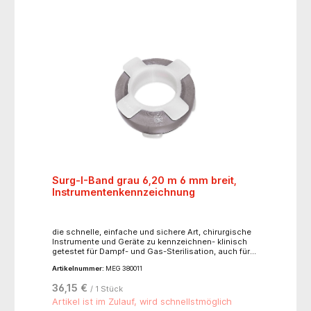
Surg-I-Band grau 6,20 m 6 mm breit,
Instrumentenkennzeichnung
die schnelle, einfache und sichere Art, chirurgische
Instrumente und Geräte zu kennzeichnen- klinisch
getestet für Dampf- und Gas-Sterilisation, auch für
Heißluftsterilisation geeignet- einfach anzuwenden,
Artikelnummer:
MEG 380011
leicht zu entfernen, ohne die Instrumente zu
beschädigen- jede Rolle reicht zum Kennzeichnen
36,15 €
/ 1 Stück
von ca. 200 Instrumenten- latexfrei
Artikel ist im Zulauf, wird schnellstmöglich