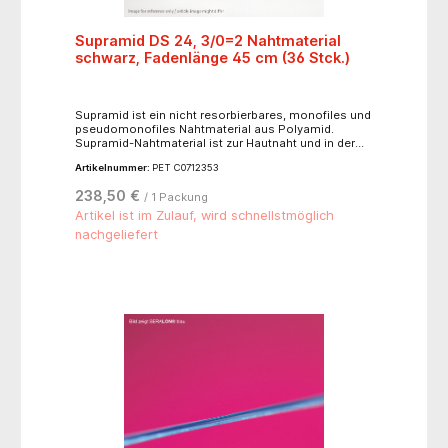
Supramid DS 24, 3/0=2 Nahtmaterial
schwarz, Fadenlänge 45 cm (36 Stck.)
Supramid ist ein nicht resorbierbares, monofiles und
pseudomonofiles Nahtmaterial aus Polyamid.
Supramid-Nahtmaterial ist zur Hautnaht und in der
plastischen Chirurgie indiziert. Ergänzend findet es
Artikelnummer:
PET C0712353
auch bei dentalen Indikationen gute Anwendung.
Hohe Reißfestigkeit, weicher Durchzug durch das
238,50 €
/ 1 Packung
Gewebe, geringes Gewebetrauma, angenehme
Handhabung aufgrund des Fadenaufbaus, Nadeltyp:
Artikel ist im Zulauf, wird schnellstmöglich
3/8 Kreis schneidende Nadel 24 mm.
nachgeliefert