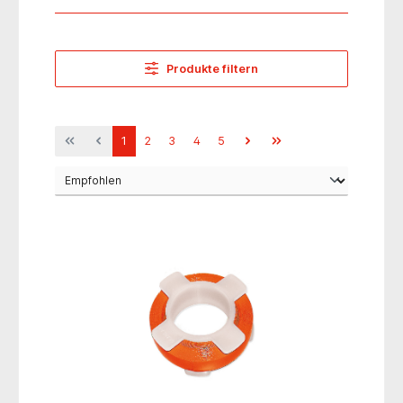
Produkte filtern
1
2
3
4
5