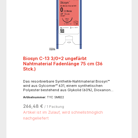
Biosyn C-13 3/0=2 ungefärbt
Nahtmaterial Fadenlänge 75 cm (36
Stck.)
Das resorbierbare Synthetik-Nahtmaterial Biosyn™
wird aus Gylcomer™ 631, einem synthetischen
Polyester bestehend aus Glykolid (60%), Dioxanon
(14%) und Trimethylencarbonat (26%) gefertigt. Zur
Artikelnummer:
TYC SM822
allgemeinen Adaption und/oder Ligatur von
Weichteilgewebe (u.a. bei ophthalmologischen
266,48 €
/ 1 Packung
Eingriffsverfahren), jedoch nicht bei kardiovaskulären
oder neurologischen Eingriffsverfahren.- monofil-
Artikel ist im Zulauf, wird schnellstmöglich
unbeschichtet- ausgezeichnete Anfangsstärke-
nachgeliefert
exzellente in-vivo Stärke über die kritische Periode
der Wundheilung hinweg- exzellente
Knotensicherheit- minimalen Memory-Effekt für
einfache Handhabung- resorbierbar über mittleren
Zeitraum- Resorptionsprofil: 90 - 110 Tage-