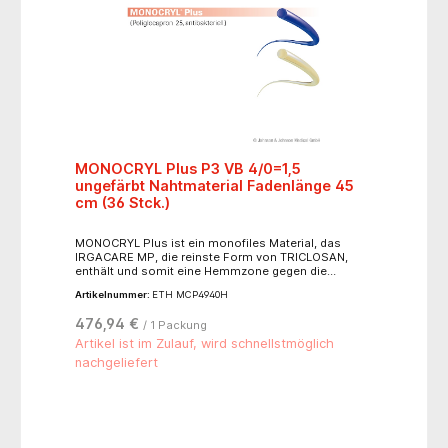
MONOCRYL Plus P3 VB 4/0=1,5
ungefärbt Nahtmaterial Fadenlänge 45
cm (36 Stck.)
MONOCRYL Plus ist ein monofiles Material, das
IRGACARE MP, die reinste Form von TRICLOSAN,
enthält und somit eine Hemmzone gegen die
häufigsten gram-positiven und gram-negativen
Artikelnummer:
ETH MCP4940H
Erreger postoperativer Wundinfektionen bildet. Der
ungefärbte Faden erreicht seine Halbwertzeit nach
476,94 €
/ 1 Packung
etwa sieben Tagen und verliert seine
Ausgangsreißkraft nach 21 Tagen. Die
Artikel ist im Zulauf, wird schnellstmöglich
Materialresorption ist nach ca. 90-120 Tagen
nachgeliefert
abgeschlossen. Indikationsgebiete: Plastische
Chirurgie (z. B. Hautverschluss.). Reißkraftprofil: 50 %
7 Tage, 0 % 21 Tage. Resorptionszeit: ca. 90-120
Tage. Nadeltyp: 3/8 Kreis schneidend 13 mm mit
Präzisionsspitze.