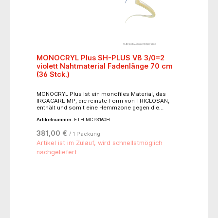
MONOCRYL Plus SH-PLUS VB 3/0=2
violett Nahtmaterial Fadenlänge 70 cm
(36 Stck.)
MONOCRYL Plus ist ein monofiles Material, das
IRGACARE MP, die reinste Form von TRICLOSAN,
enthält und somit eine Hemmzone gegen die
häufigsten gram-positiven und gram-negativen
Artikelnummer:
ETH MCP3160H
Erreger postoperativer Wundinfektionen bildet. Der
violette Faden behält nach sieben Tagen noch 60%
381,00 €
/ 1 Packung
seiner Ausgangsreißkraft, die nach 28 Tagen auf null
sinkt. Die Materialresorption ist nach ca. 90-120
Artikel ist im Zulauf, wird schnellstmöglich
Tagen abgeschlossen. Indikationsgebiete: Gastro-
nachgeliefert
Intestinal-Chirurgie (z. B. Anastomosen und
Peritoneum), Urologie und Gynäkologie.
Reißkraftprofil: 60 % 7 Tage, 0 % 28 Tage.
Resorptionszeit: ca. 90-120 Tage. Nadeltyp: 1/2 Kreis
Rundkörper flach 26 mm.