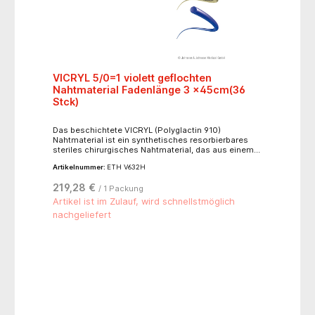
VICRYL 5/0=1 violett geflochten
Nahtmaterial Fadenlänge 3 x45cm(36
Stck)
Das beschichtete VICRYL (Polyglactin 910)
Nahtmaterial ist ein synthetisches resorbierbares
steriles chirurgisches Nahtmaterial, das aus einem
Copolymer besteht, welches aus 90% Glykolid und
Artikelnummer:
ETH V632H
10% L-Lactid hergestellt ist. VICRYL ist ein steriles
Nahtmaterial für die Adaptation von Weichgewebe
219,28 €
/ 1 Packung
und/oder Ligaturen, einschließlich der Verwendung u.
a. in der Ophthalmologie, für periphere Nervennähte
Artikel ist im Zulauf, wird schnellstmöglich
und Mikrochirurgie an Gefäßen von < 2 mm
nachgeliefert
Durchmesser. Außerdem kann es beispielsweise in
der Allgemeinchirurgie, Gastro-Intestinal-Chirurgie,
Gynäkologie, Urologie und Orthopädie verwendet
werden. Reisskraftprofil: 50% 21 Tage, 0% 35 Tage,
Resorption: ca. 56-70 Tage.