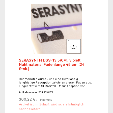
Reißfestigkeit: 2 Wochen: 75 % USP, 3 Wochen: 40 %
USP- 3/8 Kreis Schneidend 19 mm
SERASYNTH DSS-13 5/0=1, violett,
Nahtmaterial Fadenlänge 45 cm (24
Stck.)
Der monofile Aufbau und eine zuverlässig
langfristige Resorption zeichnen diesen Faden aus.
Eingesetzt wird SERASYNTH® zur Adaption von
Weichgeweben oder zur Ligatur, bei denen langfristig
Artikelnummer:
SER 9O10131L
resorbierbares Fadenmaterial indiziert ist.
Hervorragende Gleitfähigkeit, hohe Linear- und
300,22 €
/ 1 Packung
Knotenreißkraft, optimales Handling.
Einsatzbereiche: Ligaturen, Dermatologie,
Artikel ist im Zulauf, wird schnellstmöglich
Gefäßchirurgie, Orthopädie, Plastische Chirurgie,
nachgeliefert
Urologie, MIC, GYN Material: Polydioxanon,