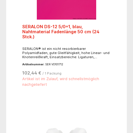
SERALON DS-12 5/0=1, blau,
Nahtmaterial Fadenlänge 50 cm (24
Stck.)
SERALON® ist ein nicht resorbierbarer
Polyamidfaden, gute Gleitfähigkeit, hohe Linear- und
Knotenreißkraft, Einsatzbereiche: Ligaturen,
Allgemeine Chirurgie, Plastische Chirurgie,
Artikelnummer:
SER VO101712
Neurochirurgie. Nadeltyp: 3/8 kreisförmig,
schneidender Nadelkörper 12 mm.
102,44 €
/ 1 Packung
Artikel ist im Zulauf, wird schnellstmöglich
nachgeliefert