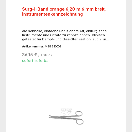
Surg-I-Band orange 6,20 m 6 mm breit,
Instrumentenkennzeichnung
die schnelle, einfache und sichere Art, chirurgische
Instrumente und Geräte zu kennzeichnen- klinisch
getestet für Dampf- und Gas-Sterilisation, auch für
Heißluftsterilisation geeignet- einfach anzuwenden,
Artikelnummer:
MEG 380006
leicht zu entfernen, ohne die Instrumente zu
beschädigen- jede Rolle reicht zum Kennzeichnen
36,15 €
/ 1 Stück
von ca. 200 Instrumenten- latexfrei
sofort lieferbar