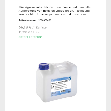
Flüssigkonzentrat für die maschinelle und manuelle
Aufbereitung von flexiblen Endoskopen.- Reinigung
von flexiblen Endoskopen und endoskopischem
Zusatzinstrumentarium in Reinigungs- und
Artikelnummer:
NEO 407433
Desinfektionsgeräten (RDG-E)- manuelle Reinigung
von flexiblen Endoskopen und endoskopischem
66,18 €
/ 1 Kanister
Zusatzinstrumentarium im Tauch- bzw.
Ultraschallbad!! nur für den professionellen
13,236 € / 1 Liter
Gebrauch !!
sofort lieferbar