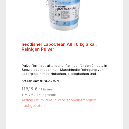
neodisher LaboClean A8 10 kg alkal.
Reiniger, Pulver
Pulverförmiger, alkalischer Reiniger für den Einsatz in
Spezialspülmaschinen. Maschinelle Reinigung von
Laborglas in medizinischen, biologischen und
chemischen Laboratorien sowie Laboratorien der
Artikelnummer:
NEO 410276
Ernährungsindustrie. neodisher LaboClean A 8
gewährleistet aufgrund seiner Zusammensetzung
119,19 €
/ 1 Eimer
eine sehr gute Reinigungswirkung gegenüber Blut,
Eiweiß und Lebensmittelrückständen. Übliche
11,919 € / 1 Kilogramm
Labormaterialien aus Glas, Keramik und Edelstahl
Artikel ist im Zulauf, wird schnellstmöglich
werden von neodisher LaboClean A 8-Lösungen
nachgeliefert
nicht angegriffen. Für Aluminium, Eloxal und
Leichtmetalllegierungen nicht geeignet.