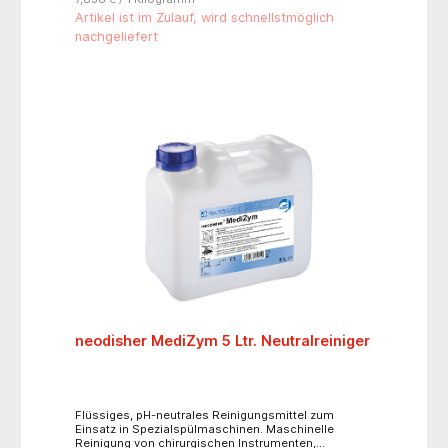
Aufbereitung im Vario TD- oder RKI-Verfahren-
Artikel ist im Zulauf, wird schnellstmöglich
schaumfrei eingestellt und bei allen Wasserhärten
nachgeliefert
einsetzbar- hohe Materialschonung und gutes
Schmutzlösevermögen
neodisher MediZym 5 Ltr. Neutralreiniger
Flüssiges, pH-neutrales Reinigungsmittel zum
Einsatz in Spezialspülmaschinen. Maschinelle
Reinigung von chirurgischen Instrumenten,