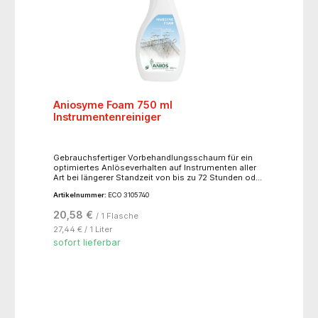
Aniosyme Foam 750 ml
Instrumentenreiniger
Gebrauchsfertiger Vorbehandlungsschaum für ein
optimiertes Anlöseverhalten auf Instrumenten aller
Art bei längerer Standzeit von bis zu 72 Stunden oder
vor der maschinellen Aufbereitung. Verhindert das
Artikelnummer:
ECO 3105740
Antrocknen von Verunreinigungen und erleichtert die
Vorreinigung durch eine gute Reinigungswirkung.
20,58 €
/ 1 Flasche
Eine gleichmäßige Bedeckung der
Instrumentenoberfläche ist durch den dicken
27,44 € / 1 Liter
Schaum gewährleistet. Aniosyme Foam ist
sofort lieferbar
kompatibel mit einer Vielzahl an Materialien. Nicht
geeignet für Instrumentarium aus Zink oder Eisen.!!
nur für den professionellen Gebrauch !!