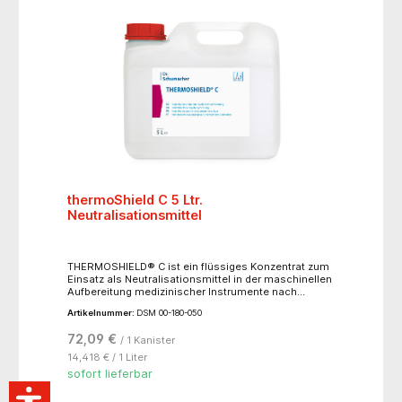
thermoShield C 5 Ltr.
Neutralisationsmittel
THERMOSHIELD® C ist ein flüssiges Konzentrat zum
Einsatz als Neutralisationsmittel in der maschinellen
Aufbereitung medizinischer Instrumente nach
Verwendung eines alkalischen Produktes im
Artikelnummer:
DSM 00-180-050
Reinigungsschritt. Der saure pH-Wert hält
Instrumente sowie Maschine frei von anorganischen
72,09 €
/ 1 Kanister
Ablagerungen und insbesondere Kalkrückständen.
Durch den Einsatz von THERMOSHIELD® C in der
14,418 € / 1 Liter
Neutralisation können besonders empfindliche
sofort lieferbar
Materialien geschützt und verschleppte Alkalireste
aus dem Reinigungsschritt vermieden werden.- auf