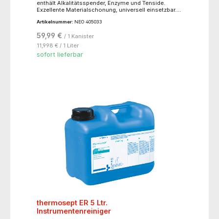
enthält Alkalitätsspender, Enzyme und Tenside.
Exzellente Materialschonung, universell einsetzbar.
Entfernt zuverlässig Rückstände von
Artikelnummer:
NEO 405033
angetrocknetem und denaturiertem Blut. Vermeidet
eine Wiederablagerung von Proteinrückständen.!! nur
59,99 €
/ 1 Kanister
für den professionellen Gebrauch !!
11,998 € / 1 Liter
sofort lieferbar
thermosept ER 5 Ltr.
Instrumentenreiniger