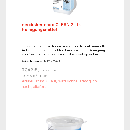
neodisher endo CLEAN 2 Ltr.
Reinigungsmittel
Flüssigkonzentrat für die maschinelle und manuelle
Aufbereitung von flexiblen Endoskopen.- Reinigung
von flexiblen Endoskopen und endoskopischem
Zusatzinstrumentarium in Reinigungs- und
Artikelnummer:
NEO 407442
Desinfektionsgeräten (RDG-E)- manuelle Reinigung
von flexiblen Endoskopen und endoskopischem
27,49 €
/ 1 Flasche
Zusatzinstrumentarium im Tauch- bzw.
Ultraschallbad!! nur für den professionellen
13,745 € / 1 Liter
Gebrauch !!
Artikel ist im Zulauf, wird schnellstmöglich
nachgeliefert