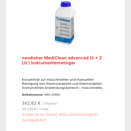
neodisher MediClean advanced (6 x 2
Ltr.) Instrumentenreiniger
Konzentrat zur maschinellen und manuellen
Reinigung von thermostabilen und thermolabilen
Instrumenten.Anwendungsbereich:- maschinelle
Reinigung von thermostabilen und thermolabilen
Artikelnummer:
NEO 413041
Instrumenten, inklusive MIC- und Mikroinstrumenten,
flexible Endoskope, Dentalinstrumenten,
362,82 €
/ 1 Karton
Anästhesie-Utensilien, Containern und anderen
medizintechnischen Utensilien- manuelle Reinigung
30,235 € / 1 Liter
von thermostabilen und thermolabilen Instrumenten
Artikel ist im Zulauf, wird schnellstmöglich
im Tauch- oder Ultraschallbad- manuellen und
nachgeliefert
maschinellen Reinigung von da Vinci-EndoWrist- und
andern Instrumenten der roboterassistierten
Chirurgie- manuelle Vorreinigung von Instrumenten