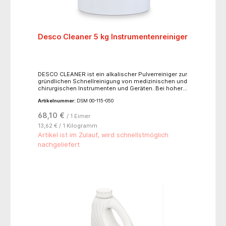
Desco Cleaner 5 kg Instrumentenreiniger
DESCO CLEANER ist ein alkalischer Pulverreiniger zur
gründlichen Schnellreinigung von medizinischen und
chirurgischen Instrumenten und Geräten. Bei hoher
Schmutzbelastung mit Eiweiß- und Blutresten ist
Artikelnummer:
DSM 00-115-050
DESCO CLEANER der ideale Pulverreiniger für alle
medizinischen Bereiche und Labors.- starke
68,10 €
/ 1 Eimer
Reinigungskraft- besonders für den Einsatz im
Ultraschallbad geeignet- schnell wirksam!! nur für
13,62 € / 1 Kilogramm
den professionellen Gebrauch !!Vor Gebrauch Etikett
Artikel ist im Zulauf, wird schnellstmöglich
lesen.
nachgeliefert