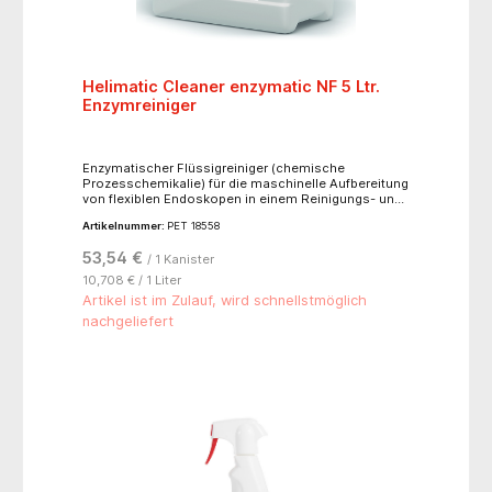
Helimatic Cleaner enzymatic NF 5 Ltr.
Enzymreiniger
Enzymatischer Flüssigreiniger (chemische
Prozesschemikalie) für die maschinelle Aufbereitung
von flexiblen Endoskopen in einem Reinigungs- und
Desinfektionsgerät für Endoskope (RDGE) sowie für
Artikelnummer:
PET 18558
thermostabile Materialien im RDG.- flüssiger
Enzymreiniger- patentierte, innovative Enzym-
53,54 €
/ 1 Kanister
Wirkstoffkombination für optimierte
Reinigungsleistung- hervorragendes selbsttätiges
10,708 € / 1 Liter
Reinigungsvermögen speziell gegenüber Blut- und
Artikel ist im Zulauf, wird schnellstmöglich
Eiweißverschmutzungen- zur Aufbereitung von
nachgeliefert
thermolabilen und thermostabilen Materialien-
besonders geeignet bei schwer zugänglichen Stellen
von Geräten mit komplizierter Geometrie- pH-neutral
und sehr materialschonend gegenüber Kunststoffen
und metallischen Oberflächen