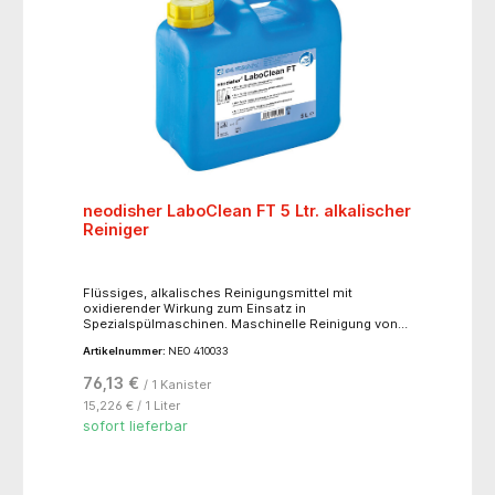
neodisher LaboClean FT 5 Ltr. alkalischer
Reiniger
Flüssiges, alkalisches Reinigungsmittel mit
oxidierender Wirkung zum Einsatz in
Spezialspülmaschinen. Maschinelle Reinigung von
Laborglas in der Mikrobiologie, Virologie,
Artikelnummer:
NEO 410033
Nuklearmedizin, Ernährungswirtschaft und
Farbenindustrie sowie von Glasflaschen und -
76,13 €
/ 1 Kanister
geräten in Apotheken. neodisher LaboClean FT
verfügt über eine sehr gute Reinigungswirkung und
15,226 € / 1 Liter
ist frei von Tensiden u.a. oberflächenaktiven
sofort lieferbar
Substanzen. Nährbodenreste, Blut, Eiweiß,
radioaktive Kontamination, Reste von
Gewebekulturen und Zellrasen werden entfernt. Das
Produkt hat sich insbesondere zur rückstandsfreien
Reinigung von Gewebekulturflaschen sowie im