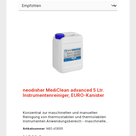
neodisher MediClean advanced 5 Ltr.
Instrumentenreiniger, EURO-Kanister
Konzentrat zur maschinellen und manuellen
Reinigung von thermostabilen und thermolabilen
Instrumenten.Anwendungsbereich:- maschinelle
Reinigung von thermostabilen und thermolabilen
Artikelnummer:
NEO 413035
Instrumenten, inklusive MIC- und Mikroinstrumenten,
flexible Endoskope, Dentalinstrumenten,