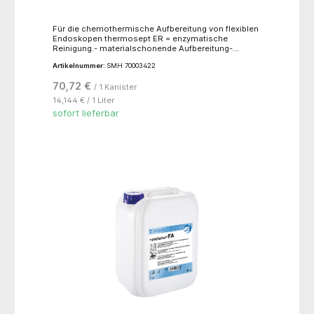
Für die chemothermische Aufbereitung von flexiblen
Endoskopen thermosept ER = enzymatische
Reinigung.- materialschonende Aufbereitung-
aufeinander abgestimmte Reinigung und
Artikelnummer:
SMH 70003422
Desinfektion- umfassende mikrobiologische
Wirksamkeit- geprüfte Materialverträglichkeit-
70,72 €
/ 1 Kanister
schaumfrei- biologisch abbaubar
14,144 € / 1 Liter
sofort lieferbar