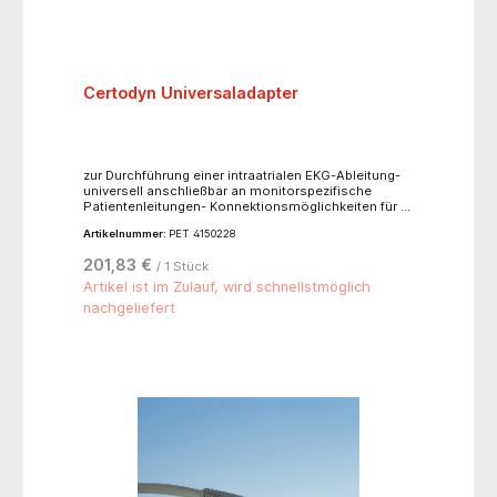
Certodyn Universaladapter
zur Durchführung einer intraatrialen EKG-Ableitung-
universell anschließbar an monitorspezifische
Patientenleitungen- Konnektionsmöglichkeiten für 4
mm Bananenstecker, Klemmen und Druckknöpfe-
Artikelnummer:
PET 4150228
berührungssichere Kabelanschlussbuchse für
Katheter- Schalter zur Umschaltung von
201,83 €
/ 1 Stück
extrakorporalem EKG auf intraatriales EKG
Artikel ist im Zulauf, wird schnellstmöglich
nachgeliefert