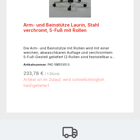
Arm- und Beinstütze Laurin, Stahl
verchromt, 5-Fuß mit Rollen
Die Arm- und Beinstütze mit Rollen wird mit einer
weichen, abwaschbaren Auflage und verchromtem
5-Fuß-Gestell geliefert (2 Rollen sind feststellbar und
3 Rollen antistatisch). Sie ist neigbar und
Artikelnummer:
PKO 10855301.0
höhenverstellbar.- höhenverstellbar: 630-840 mm-
Auflagepolster: 300 x 100 mm- Gesamtgewicht: ca.
233,78 €
/ 1 Stück
3 kg- Fußdurchmesser: ca. 635 mm- Rollen:
Kunststoff-Doppellaufrollen Ø 50 mm
Artikel ist im Zulauf, wird schnellstmöglich
nachgeliefert