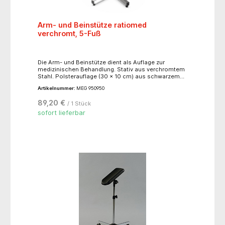
Arm- und Beinstütze ratiomed
verchromt, 5-Fuß
Die Arm- und Beinstütze dient als Auflage zur
medizinischen Behandlung. Stativ aus verchromtem
Stahl. Polsterauflage (30 x 10 cm) aus schwarzem
PU-Schaum, mit Feststellgriff.
Artikelnummer:
MEG 950950
Schraubhöhenverstellbar von ca. 64 bis 87 cm,
Gesamtgewicht ca. 2,6 kg, Belastbarkeit max. 15 kg,
89,20 €
/ 1 Stück
Fußdurchmesser ca. 46 cm, mit Antirutschfüßen.
Made in Germany.
sofort lieferbar