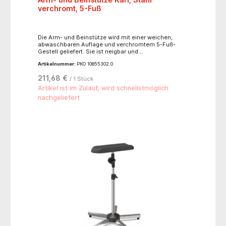
verchromt, 5-Fuß
Die Arm- und Beinstütze wird mit einer weichen,
abwaschbaren Auflage und verchromtem 5-Fuß-
Gestell geliefert. Sie ist neigbar und
höhenverstellbar.- höhenverstellbar: 580 - 800 mm-
Artikelnummer:
PKO 10855302.0
Auflagepolster: 300 x 100 mm- Gesamtgewicht: ca.
3 kg- Fußdurchmesser: ca. 635 mm
211,68 €
/ 1 Stück
Artikel ist im Zulauf, wird schnellstmöglich
nachgeliefert