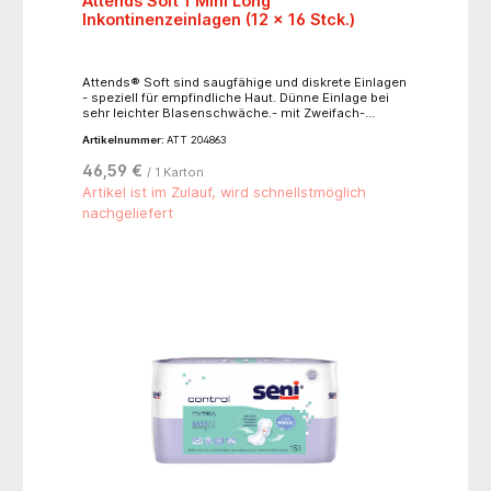
Attends Soft 1 Mini Long
Inkontinenzeinlagen (12 x 16 Stck.)
Attends® Soft sind saugfähige und diskrete Einlagen
- speziell für empfindliche Haut. Dünne Einlage bei
sehr leichter Blasenschwäche.- mit Zweifach-
Saugkern für extra Saugfähigkeit und
Artikelnummer:
ATT 204863
Geruchsbindung- anatomisch geformter Saugkern
für eine bequeme Passform- einfach mit
46,59 €
/ 1 Karton
Klebestreifen in der Unterwäsche zu befestigen- die
weiße Rückseite ist 100% atmungsaktiv- extra
Artikel ist im Zulauf, wird schnellstmöglich
weiche Vliesoberfläche- dermatologisch bestätigte
nachgeliefert
Hautfreundlichkeit- Einzelverpackt- Produktlänge:
27,5 cm