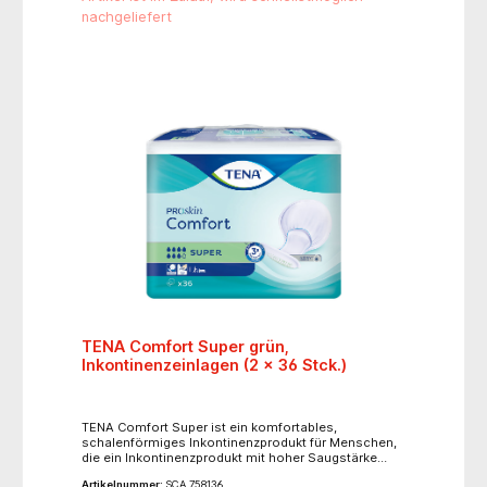
die Haut trocken. Der schnell absorbierende Kern
nachgeliefert
schließt den Urin selbst bei größeren Mengen
verlässlich ein und sorgt für Trockenheit. TENA
Comfort können sowohl im Stehen als auch im
Liegen ganz einfach eingelegt und gewechselt
werden.
TENA Comfort Super grün,
Inkontinenzeinlagen (2 x 36 Stck.)
TENA Comfort Super ist ein komfortables,
schalenförmiges Inkontinenzprodukt für Menschen,
die ein Inkontinenzprodukt mit hoher Saugstärke
benötigen und weiterhin Einlagen verwenden
Artikelnummer:
SCA 758136