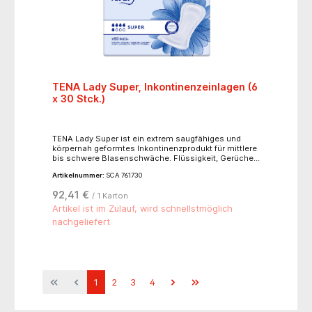
TENA Lady Super, Inkontinenzeinlagen (6
x 30 Stck.)
TENA Lady Super ist ein extrem saugfähiges und
körpernah geformtes Inkontinenzprodukt für mittlere
bis schwere Blasenschwäche. Flüssigkeit, Gerüche
und Feuchtigkeit werden mithilfe seines Dry Fast
Artikelnummer:
SCA 761730
Core (schnelltrocknenden Kerns) sofort aufgesaugt
und sicher im Inneren der Einlage eingeschlossen.
92,41 €
/ 1 Karton
Die großzügig bemessene Länge und Dicke der
Einlage bieten sicheren Schutz, egal ob Sie liegen,
Artikel ist im Zulauf, wird schnellstmöglich
sitzen oder Ihren täglichen Aktivitäten nachgehen.
nachgeliefert
Die seidig-weiche Oberfläche ist bequem und fühlt
sich angenehm auf der Haut an. Das atmungsaktive
Material erlaubt der Haut zu atmen, fördert die
Hautgesundheit und schützt vor Feuchtigkeit.
Körpernaher Schnitt.
1
2
3
4