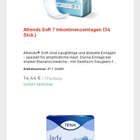
Attends Soft 7 Inkontinenzeinlagen (34
Stck.)
Attends® Soft sind saugfähige und diskrete Einlagen
- speziell für empfindliche Haut. Dünne Einlage bei
starker Blasenschwäche.- mit Zweifach-Saugkern für
extra Saugfähigkeit und Geruchsbindung-
Artikelnummer:
ATT 204801
anatomisch geformter Saugkern für eine bequeme
Passform- einfach mit Klebestreifen in der
14,44 €
/ 1 Packung
Unterwäsche zu befestigen- die weiße Rückseite ist
100% atmungsaktiv- extra weiche Vliesoberfläche-
sofort lieferbar
dermatologisch bestätigte Hautfreundlichkeit-
Einzelverpackt- Produktlänge: 47,5 cm