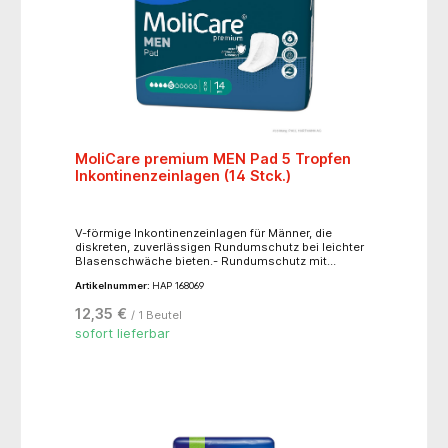
MoliCare premium MEN Pad 5 Tropfen
Inkontinenzeinlagen (14 Stck.)
V-förmige Inkontinenzeinlagen für Männer, die
diskreten, zuverlässigen Rundumschutz bei leichter
Blasenschwäche bieten.- Rundumschutz mit
flüssigkeitsabweisendem Anti-Auslauf Bund für
Artikelnummer:
HAP 168069
maximalen Komfort und Diskretion- farb- und
latexfrei- bis zu 86 %* schnellere
12,35 €
/ 1 Beutel
Flüssigkeitsaufnahme- neutralisiert unangenehme
Gerüche für ein frisches Gefühl- dermatologisch
sofort lieferbar
getestet- mit breitem Klebestreifen für eine sichere
und bequeme Befestigung in der Unterwäsche-
einfach anzulegen, mit zusätzlicher Anweisung auf
dem Klebestreifen- Größe (LxB): 34,5 cm x 18 cm