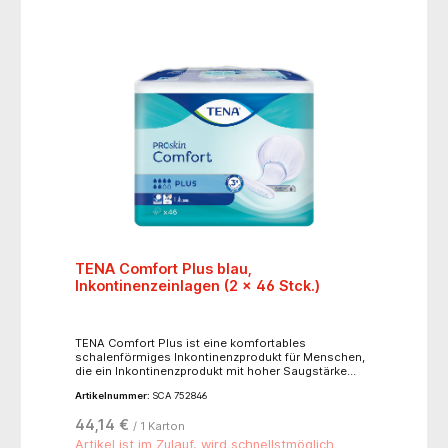
TENA Comfort Plus blau,
Inkontinenzeinlagen (2 x 46 Stck.)
TENA Comfort Plus ist eine komfortables
schalenförmiges Inkontinenzprodukt für Menschen,
die ein Inkontinenzprodukt mit hoher Saugstärke
benötigen und weiterhin Einlagen verwenden
Artikelnummer:
SCA 752846
möchten. Die einzigartige Schalenform bietet
Auslaufschutz und einen körpernahen Sitz. Dank
44,14 €
/ 1 Karton
FeelDry Advanced™ Technologie zieht das Produkt
schnell Flüssigkeit von der Oberfläche weg und hält
Artikel ist im Zulauf, wird schnellstmöglich