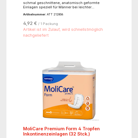
schmal geschnittene, anatomisch geformte
Einlagen speziell für Männer bei leichter
Harninkontinenz.- diskreter, zuverlässiger Schutz-
Artikelnummer:
ATT 212806
komfortabel und unauffällig zu Tragen-
Seitenbündchen sorgen für sicheren Sitz und
4,92 €
/ 1 Packung
verstärken die Auslaufsicherheit- leistungsstarker
Saugkern für Trockenheit- 100% atmungsaktiv- mit
Artikel ist im Zulauf, wird schnellstmöglich
Klebestreifen zum Befestigen in normaler, eng
nachgeliefert
anliegender Unterwäsche- Produktlänge: 27 cm
MoliCare Premium Form 4 Tropfen
Inkontinenzeinlagen (32 Stck.)