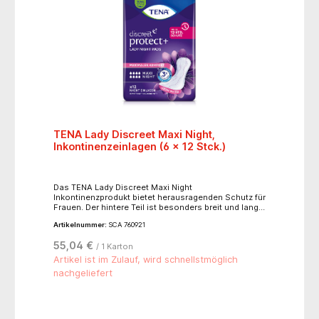
TENA Lady Discreet Maxi Night,
Inkontinenzeinlagen (6 x 12 Stck.)
Das TENA Lady Discreet Maxi Night
Inkontinenzprodukt bietet herausragenden Schutz für
Frauen. Der hintere Teil ist besonders breit und lang
für optimalen Schutz und hohe Sicherheit beim
Artikelnummer:
SCA 760921
Liegen und eignet sich insbesondere bei mittlerer bis
starker Blasenschwäche während der Nacht.
55,04 €
/ 1 Karton
Maximale Absorptionskraft an den kritischen Stellen
sorgt für einen schnellen Flüssigkeitstransport weg
Artikel ist im Zulauf, wird schnellstmöglich
von der Haut und hält Sie trocken. Die fortschrittliche
nachgeliefert
Technologie mit Mikro-Frischeperlen reduziert
unerwünschte Geruchsbildung. Mit den weichen,
elastischen Seiten passt sich dieses
Inkontinenzprodukt der Körperform perfekt an, sitzt
bequem und schützt vor Auslaufen und Gerüchen -