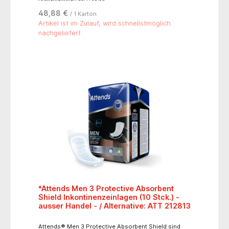
möchten. Die einzigartige Schalenform bietet
Auslaufschutz und einen körpernahen Sitz. Dank
48,88 €
/ 1 Karton
FeelDry Advanced™ Technologie zieht das Produkt
schnell Flüssigkeit von der Oberfläche weg und hält
Artikel ist im Zulauf, wird schnellstmöglich
die Haut trocken. Der schnell absorbierende Kern
nachgeliefert
schließt den Urin selbst bei größeren Mengen
verlässlich ein und sorgt für Trockenheit. TENA
Comfort können sowohl im Stehen als auch im
Liegen ganz einfach eingelegt und gewechselt
werden.
*Attends Men 3 Protective Absorbent
Shield Inkontinenzeinlagen (10 Stck.) -
ausser Handel - / Alternative: ATT 212813
Attends® Men 3 Protective Absorbent Shield sind