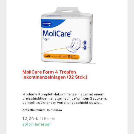
MoliCare Form 4 Tropfen
Inkontinenzeinlagen (32 Stck.)
Moderne Komplett-Inkontinenzeinlage mit einem
dreischichtigen, anatomisch geformten Saugkern,
schnell trocknender Verteilungsschicht sowie
weichem, geschwungenem Auslaufschutz,
Artikelnummer:
HAP 168444
elastischen Fäden im Schrittbereich, Folienrückseite
und Nässeindikator. Dank seines speziellen
12,24 €
/ 1 Beutel
Saugkerns sorgt MoliCare® Form für einen
maximalen Auslaufschutz durch hohe Saug- und
sofort lieferbar
Aufnahmefähigkeit. Die hohe Aufnahmefähigkeit von
MoliCare® Form schützt die Haut und sorgt für einen