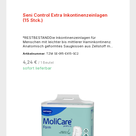
Seni Control Extra Inkontinenzeinlagen
(15 Stck.)
*RESTBESTANDDie Inkontinenzeinlagen für
Menschen mit leichter bis mittlerer Harninkontinenz.
Anatomisch geformtes Saugkissen aus Zellstoff mit
Superabsorber. Die spezielle EDS-Schicht sorgt für
Artikelnummer:
TZM SE-095-EX15-SC2
eine schnelle Verteilung und Aufnahme der
Flüssigkeit in den Saugkern.
4,24 €
/ 1 Beutel
Flüssigkeitsabweisender, seitlicher Auslaufschutz
mit elastischem Garn. Atmungsaktive Außenschicht.
sofort lieferbar
Größe: 28 x 15,5 cm, Saugstärke 430 ml.