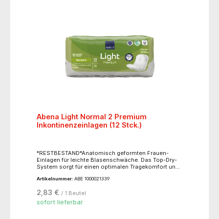
für eine angenehme Nachtruhe.
Abena Light Normal 2 Premium
Inkontinenzeinlagen (12 Stck.)
*RESTBESTAND*Anatomisch geformten Frauen-
Einlagen für leichte Blasenschwäche. Das Top-Dry-
System sorgt für einen optimalen Tragekomfort und
beugt Hautreizungen vor. Mit einem seitlich
Artikelnummer:
ABE 1000021339
verlaufenden Auslaufschutz für zusätzliche
Sicherheit. Der Geruchsbinder minimiert
2,83 €
/ 1 Beutel
unangenehme Gerüche. Saugstärke: 350 ml, Größe:
26 x 11 cm, einzeln verpackt.
sofort lieferbar