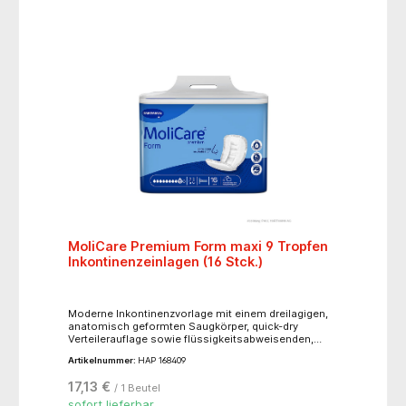
hohen Tragekomfort. 62 x 29,5 cm. -
geschlechtsneutrales Produkt bei leichter bis
mittelschwerer Harn- und Stuhlinkontinenz- für
bettlägerige und mobile Personen gleichermaßen
geeignet- Farbkennzeichnung der Saugstärke:
orange
MoliCare Premium Form maxi 9 Tropfen
Inkontinenzeinlagen (16 Stck.)
Moderne Inkontinenzvorlage mit einem dreilagigen,
anatomisch geformten Saugkörper, quick-dry
Verteilerauflage sowie flüssigkeitsabweisenden,
weichen und geschwungenen Innenbündchen,
Artikelnummer:
HAP 168409
elastischem Beinabschluss, einer
flüssigkeitsundurchlässigen, weißen, textilen
17,13 €
/ 1 Beutel
Außenseite und einem Nässeindikator. Durch einen
speziell entwickelten Saugkörper bietet MoliCare
sofort lieferbar