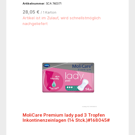
Blasenschwäche. Sie sind dünn und der schwarze
Artikelnummer:
SCA 760371
Farbtonpasst perfekt zu schwarzer Unterwäsche.
TENA Silhouette Noir Mini bietet Dreifachschutz vor
28,05 €
/ 1 Karton
Auslaufen, Feuchtigkeit und Gerüchen und schließt
kleinere Tröpfchenverluste sicher im Inneren der
Artikel ist im Zulauf, wird schnellstmöglich
Einlage ein. Sie ist dermatologisch getestet und
nachgeliefert
parfümfrei.
MoliCare Premium lady pad 3 Tropfen
Inkontinenzeinlagen (14 Stck.)#168045#