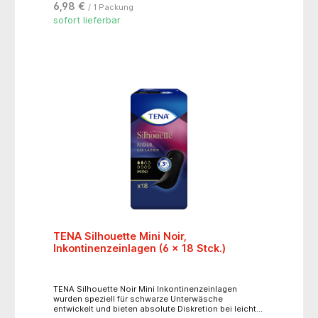
6,98 €
/ 1 Packung
Auslaufbarrieren verhindern das Austreten von
Flüssigkeit- leistungsstarker Saugkern für
sofort lieferbar
Trockenheit- 100% atmungsaktiv- mit Klebestreifen
zum Befestigen in normaler, eng anliegender
Unterwäsche- Produktlänge: 29 cm
TENA Silhouette Mini Noir,
Inkontinenzeinlagen (6 x 18 Stck.)
TENA Silhouette Noir Mini Inkontinenzeinlagen
wurden speziell für schwarze Unterwäsche
entwickelt und bieten absolute Diskretion bei leichter