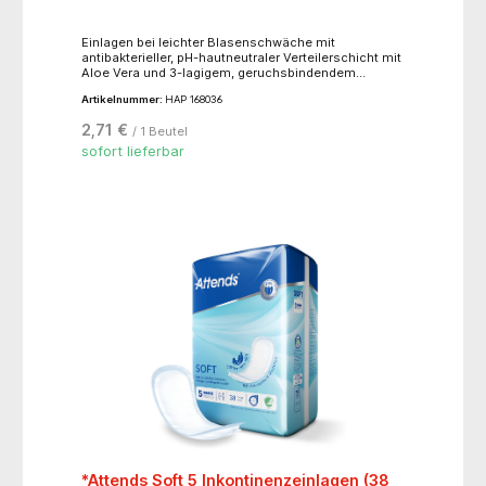
Einlagen bei leichter Blasenschwäche mit
antibakterieller, pH-hautneutraler Verteilerschicht mit
Aloe Vera und 3-lagigem, geruchsbindendem
Saugkörper. Anatomisch geformt mit
Artikelnummer:
HAP 168036
flüssigkeitsverteilender Schicht und
elastischenSchaumstoffbündchen im Schrittbereich.
2,71 €
/ 1 Beutel
sofort lieferbar
*Attends Soft 5 Inkontinenzeinlagen (38