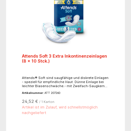
Attends Soft 3 Extra Inkontinenzeinlagen
(8 x 10 Stck.)
Attends® Soft sind saugfähige und diskrete Einlagen
- speziell für empfindliche Haut. Dünne Einlage bei
leichter Blasenschwäche.- mit Zweifach-Saugkern
für extra Saugfähigkeit und Geruchsbindung-
Artikelnummer:
ATT 207260
anatomisch geformter Saugkern für eine bequeme
Passform- einfach mit Klebestreifen in der
24,52 €
/ 1 Karton
Unterwäsche zu befestigen- die weiße Rückseite ist
100% atmungsaktiv- extra weiche Vliesoberfläche-
Artikel ist im Zulauf, wird schnellstmöglich
dermatologisch bestätigte Hautfreundlichkeit-
nachgeliefert
Einzelverpackt- Produktlänge: 32,5 cm