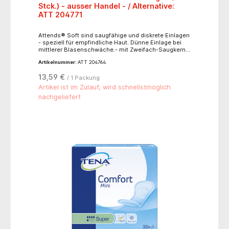
Stck.) - ausser Handel - / Alternative:
ATT 204771
Attends® Soft sind saugfähige und diskrete Einlagen
- speziell für empfindliche Haut. Dünne Einlage bei
mittlerer Blasenschwäche.- mit Zweifach-Saugkern
für extra Saugfähigkeit und Geruchsbindung-
Artikelnummer:
ATT 204764
anatomisch geformter Saugkern für eine bequeme
Passform- einfach mit Klebestreifen in der
13,59 €
/ 1 Packung
Unterwäsche zu befestigen- die weiße Rückseite ist
100% atmungsaktiv- extra weiche Vliesoberfläche-
Artikel ist im Zulauf, wird schnellstmöglich
dermatologisch bestätigte Hautfreundlichkeit-
nachgeliefert
Einzelverpackt- Produktlänge: 47,5 cm