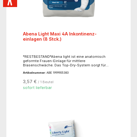
Abena Light Maxi 4A Inkontinenz-
einlagen (8 Stck.)
*RESTBESTAND*Abena light ist eine anatomisch
geformte Frauen-Einlage für mittlere
Blasenschwäche. Das Top-Dry-System sorgt für
einen optimalen Tragekomfort und beugt
Artikelnummer:
ABE 1999905383
Hautreizungen vor. Mit einem seitlich verlaufenden
Auslaufschutz für zusätzliche Sicherheit. Der
3,57 €
/ 1 Beutel
Geruchsbinder minimiert unangenehme Gerüche.
Saugstärke: 1000 ml, Größe: 41,2 x 15 cm, einzeln
sofort lieferbar
verpackt.