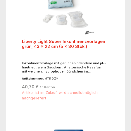
Liberty Light Super Inkontinenzvorlagen
grün, 43 x 22 cm (5 x 30 Stck.)
Inkontinenzvorlage mit geruchsbindendem und pH-
hautneutralem Saugkern. Anatomische Passform
mit weichen, hydrophoben Bündchen im
Schrittbereich. Mit dem gut haftenden Klebestreifen
Artikelnummer:
MTR 2054
ist die Einlage in der Unterwäsche zu fixieren.
Geeignet für leichte bis mittlere Blasenschwäche,
40,70 €
/ 1 Karton
als Schutz nach vaginalen Eingriffen oder als
bequeme auslaufsichere Einlage nach der
Artikel ist im Zulauf, wird schnellstmöglich
Entbindung.
nachgeliefert