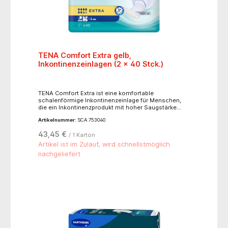
TENA Comfort Extra gelb,
Inkontinenzeinlagen (2 x 40 Stck.)
TENA Comfort Extra ist eine komfortable
schalenförmige Inkontinenzeinlage für Menschen,
die ein Inkontinenzprodukt mit hoher Saugstärke
benötigen und weiterhin Einlagen verwenden
Artikelnummer:
SCA 753040
möchten. Die einzigartige Schalenform bietet
Auslaufschutz und einen körpernahen Sitz. Dank der
43,45 €
/ 1 Karton
FeelDry Advanced™-Technologie zieht das Produkt
schnell Flüssigkeit von der Oberfläche weg und hält
Artikel ist im Zulauf, wird schnellstmöglich
die Haut trocken. Der schnell absorbierende Kern
nachgeliefert
schließt den Urin selbst bei größeren Mengen
verlässlich ein und sorgt für Trockenheit. TENA
Comfort können sowohl im Stehen als auch im
Liegen ganz einfach eingelegt und gewechselt
werden.