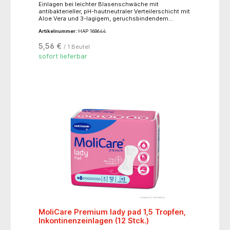
Einlagen bei leichter Blasenschwäche mit
antibakterieller, pH-hautneutraler Verteilerschicht mit
Aloe Vera und 3-lagigem, geruchsbindendem
Saugkörper. Anatomisch geformt mit
Artikelnummer:
HAP 168644
flüssigkeitsverteilender Schicht und
elastischenSchaumstoffbündchen im Schrittbereich.
5,56 €
/ 1 Beutel
sofort lieferbar
MoliCare Premium lady pad 1,5 Tropfen,
Inkontinenzeinlagen (12 Stck.)