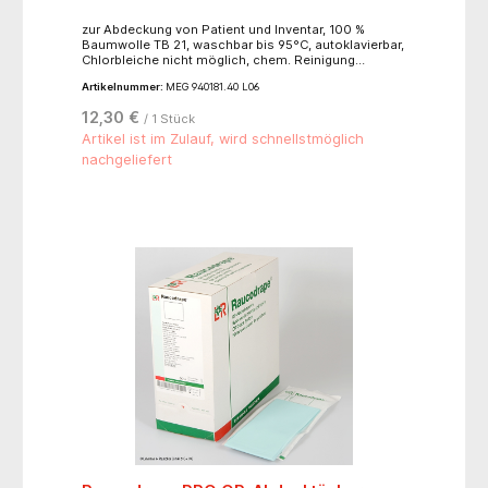
zur Abdeckung von Patient und Inventar, 100 %
Baumwolle TB 21, waschbar bis 95°C, autoklavierbar,
Chlorbleiche nicht möglich, chem. Reinigung
möglich, trocknen im Wäschetrockner bei mittleren
Artikelnummer:
MEG 940181.40 L06
Temperaturen
12,30 €
/ 1 Stück
Artikel ist im Zulauf, wird schnellstmöglich
nachgeliefert