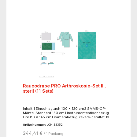
Raucodrape PRO Arthroskopie-Set III,
steril (11 Sets)
Inhalt:1 Einschlagtuch 100 x 120 cm2 SMMS-OP-
Mäntel Standard 150 cm1 Instrumententischbezug
Lite 80 x 145 cm1 Kamerabezug, revers-gefaltet 13 x
250 cm1 Orthopädische Stockinette 33 x 55 cm1
Artikelnummer:
LOH 33352
Folienklebestreifen 10 x 50 cm1 Klebestreifen 9 x 50
cm1 Extremitätentuch, 2-lagig, 200 x 300 cm, mit
344,41 €
/ 1 Packung
elastichem OP-Ausschnitt 7 cm