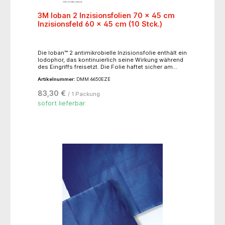
3M Ioban 2 Inzisionsfolien 70 x 45 cm
Inzisionsfeld 60 x 45 cm (10 Stck.)
Die loban™ 2 antimikrobielle Inzisionsfolie enthält ein
lodophor, das kontinuierlich seine Wirkung während
des Eingriffs freisetzt. Die Folie haftet sicher am
Wundrand, auch bei starken Manipulationen und
Artikelnummer:
DMM 6650EZE
Retraktionen sowie bei begleitenden Anforderungen
wie Flüssigkeiten. Die antimikrobiell beschichtete
83,30 €
/ 1 Packung
Inzisionsfolie bietet neben dem physikalischen auch
einen chemischen Schutz vor bakteriellen
sofort lieferbar
Kontaminationen. Als Bestandteil des Klebstoffs
wird bei diesem Produkt auch bei zeitintensiven
Operationen kontinuierlich Iodophor auf die
Hautoberfläche abgegeben. Der Einsatz dieser Folie
ist generell bei allen Operationen zu empfehlen.
Besonders wichtig jedoch bei orthopädischen,
kardiovaskularen und neurochirurgischen Eingriffen.