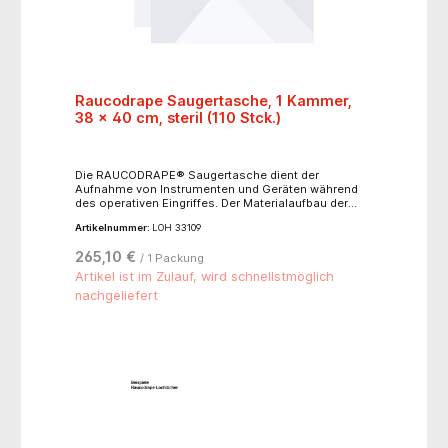
Raucodrape Saugertasche, 1 Kammer,
38 x 40 cm, steril (110 Stck.)
Die RAUCODRAPE® Saugertasche dient der
Aufnahme von Instrumenten und Geräten während
des operativen Eingriffes. Der Materialaufbau der
RAUCODRAPE® Materialien verhindert das
Artikelnummer:
LOH 33109
Durchdringen von Flüssigkeiten und Bakterien auf
der gesamten Abdeckfläche, wobei die
265,10 €
/ 1 Packung
Polyethylenfolie als Barriere gegen Mikroorganismen
dient.- einseitig mit Kleberand zur Fixierung an der
Artikel ist im Zulauf, wird schnellstmöglich
Patienten- oder Inventarabdeckung- einzeln steril
nachgeliefert
verpackt- latexfrei