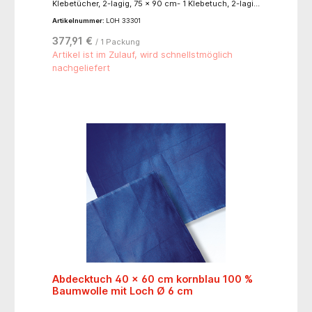
Klebetücher, 2-lagig, 75 x 90 cm- 1 Klebetuch, 2-lagig,
Klebestreifen (80 cm) 175 x 180 cm- 1 Klebetuch, 2-
Artikelnummer:
LOH 33301
lagig, dreiteiliger Klebestreifen (15 + 70 + 15 cm) 150 x
240 cm
377,91 €
/ 1 Packung
Artikel ist im Zulauf, wird schnellstmöglich
nachgeliefert
Abdecktuch 40 x 60 cm kornblau 100 %
Baumwolle mit Loch Ø 6 cm