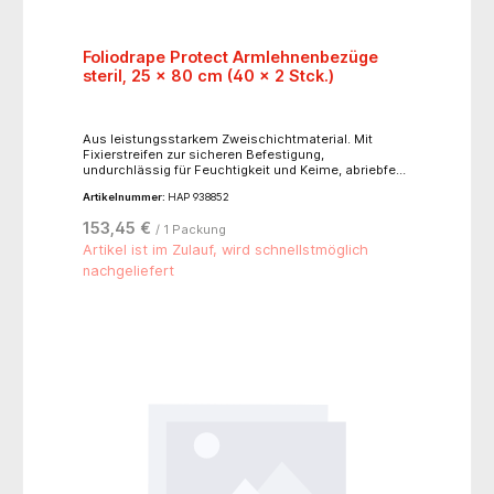
Foliodrape Protect Armlehnenbezüge
steril, 25 x 80 cm (40 x 2 Stck.)
Aus leistungsstarkem Zweischichtmaterial. Mit
Fixierstreifen zur sicheren Befestigung,
undurchlässig für Feuchtigkeit und Keime, abriebfest
und äußerst fusselarm.
Artikelnummer:
HAP 938852
153,45 €
/ 1 Packung
Artikel ist im Zulauf, wird schnellstmöglich
nachgeliefert