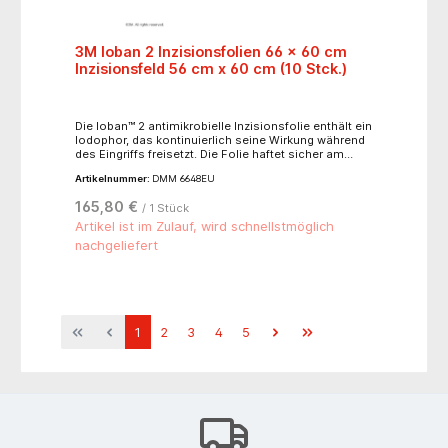
3M Ioban 2 Inzisionsfolien 66 x 60 cm
Inzisionsfeld 56 cm x 60 cm (10 Stck.)
Die loban™ 2 antimikrobielle Inzisionsfolie enthält ein
lodophor, das kontinuierlich seine Wirkung während
des Eingriffs freisetzt. Die Folie haftet sicher am
Wundrand, auch bei starken Manipulationen und
Artikelnummer:
DMM 6648EU
Retraktionen sowie bei begleitenden Anforderungen
wie Flüssigkeiten. Die antimikrobiell beschichtete
165,80 €
/ 1 Stück
Inzisionsfolie bietet neben dem physikalischen auch
einen chemischen Schutz vor bakteriellen
Artikel ist im Zulauf, wird schnellstmöglich
Kontaminationen. Als Bestandteil des Klebstoffs
nachgeliefert
wird bei diesem Produkt auch bei zeitintensiven
Operationen kontinuierlich Iodophor auf die
Hautoberfläche abgegeben. Der Einsatz dieser Folie
ist generell bei allen Operationen zu empfehlen.
Besonders wichtig jedoch bei orthopädischen,
kardiovaskularen und neurochirurgischen Eingriffen.
1
2
3
4
5