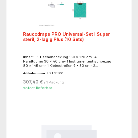
Raucodrape PRO Universal-Set I Super
steril, 2-lagig Plus (10 Sets)
Inhalt: - 1 Tischabdeckung 150 x 190 cm- 4
Handtücher 30 x 40 cm- 1 Instrumententischbezug
80 x 145 cm- 1 Klebestreifen 9 x 50 cm- 2
Klebetücher, 2-lagig Plus 90 x 110 cm- 1 Klebetuch, 2-
Artikelnummer:
LOH 33309
lagig Plus, 190 x 225 cm, dreiteiliger Klebestreifen (15
+ 70 + 15 cm)- 1 Anästhesietuch, 2-lagig Plus, 225 x
307,40 €
/ 1 Packung
270 cm, Schlitz 45 x 65 cm, mit
Armstützenabdeckung
sofort lieferbar