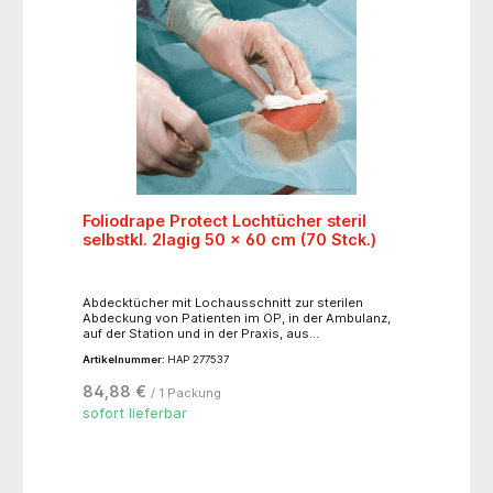
Foliodrape Protect Lochtücher steril
selbstkl. 2lagig 50 x 60 cm (70 Stck.)
Abdecktücher mit Lochausschnitt zur sterilen
Abdeckung von Patienten im OP, in der Ambulanz,
auf der Station und in der Praxis, aus
leistungsstarkem Zweischichtmaterial,
Artikelnummer:
HAP 277537
undurchlässig für Feuchtigkeit und Keime, abriebfest
und äußerst fusselarm, gut drapierfähig, mit
84,88 €
/ 1 Packung
selbstklebendem Lochausschnitt Ø 7 cm zur
schnellen Fixierung und exakten Begrenzung des
sofort lieferbar
Inzisionsbereiches, einzeln verpackt