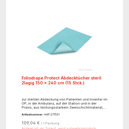
Foliodrape Protect Abdecktücher steril
2lagig 150 x 240 cm (15 Stck.)
zur sterilen Abdeckung von Patienten und Inventar im
OP, in der Ambulanz, auf der Station und in der
Praxis, aus leistungsstarkem Zweischichtmaterial,
undurchlässig für Feuchtigkeit und Keime, abriebfest
Artikelnummer:
HAP 277551
und äußerst fusselarm, gut drapierfähig, einzeln
verpackt
109,04 €
/ 1 Packung
Artikel ist im Zulauf, wird schnellstmöglich