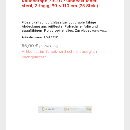
Raucodrape PRO OP-Abdecktücher,
steril, 2-lagig, 90 x 110 cm (25 Stck.)
Flüssigkeitsundurchlässige, gut drapierfähige
Abdeckung aus reißfester Polyethylenfolie und
saugfähigem Polypropylenvlies. Zur Abdeckung von
Patient und Inventar im OP und in der Ambulanz.
Artikelnummer:
LOH 33190
55,00 €
/ 1 Packung
Artikel ist im Zulauf, wird schnellstmöglich
nachgeliefert