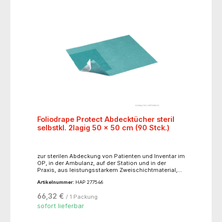
Foliodrape Protect Abdecktücher steril
selbstkl. 2lagig 50 x 50 cm (90 Stck.)
zur sterilen Abdeckung von Patienten und Inventar im
OP, in der Ambulanz, auf der Station und in der
Praxis, aus leistungsstarkem Zweischichtmaterial,
mit sicher haftendem Klebestreifen zur schnellen
Artikelnummer:
HAP 277546
Fixierung und exakten Begrenzung des
Inzisionsbereiches, undurchlässig für Feuchtigkeit
66,32 €
/ 1 Packung
und Keime, abriebfest und äußerst fusselarm, gut
drapierfähig, einzeln verpackt
sofort lieferbar