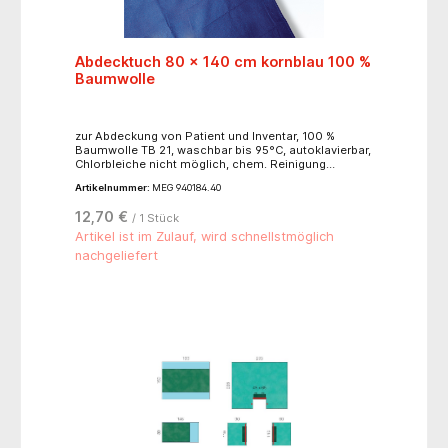
Abdecktuch 80 x 140 cm kornblau 100 %
Baumwolle
zur Abdeckung von Patient und Inventar, 100 %
Baumwolle TB 21, waschbar bis 95°C, autoklavierbar,
Chlorbleiche nicht möglich, chem. Reinigung
möglich, trocknen im Wäschetrockner bei mittleren
Artikelnummer:
MEG 940184.40
Temperaturen, ohne Loch und ohne Schlitz (auf
Wunsch mit Loch und/oder mit Schlitz lieferbar -
12,70 €
/ 1 Stück
Aufpreis 6,65 € / bei Schlitz > 25 cm Aufpreis 7,15 € /
bei ovalem Loch, Dreieck, Viereck usw. - Aufpreis 7,15
Artikel ist im Zulauf, wird schnellstmöglich
€ / bei Sonderanfertigungen laut Skizze - Aufpreis
nachgeliefert
7,15 €)