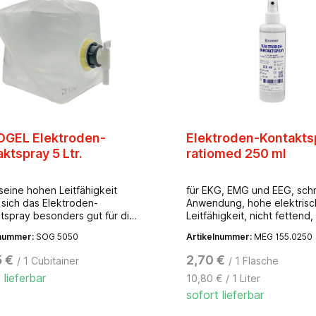
GEL Elektroden-
Elektroden-Kontakts
ktspray 5 Ltr.
ratiomed 250 ml
seine hohen Leitfähigkeit
für EKG, EMG und EEG, schn
 sich das Elektroden-
Anwendung, hohe elektris
tspray besonders gut für die
Leitfähigkeit, nicht fettend
dung auf Saugelektroden.
Formaldehyd, enthält
lnummer:
SOG 5050
Artikelnummer:
MEG 155.0250
die treibgasfreie
Phenoxyethanol, für Kurz- 
rayflasche lässt sich das
Langzeitanwendung, farblo
5 €
2,70 €
/ 1 Cubitainer
/ 1 Flasche
t leicht anwenden.
 lieferbar
10,80 € / 1 Liter
sofort lieferbar