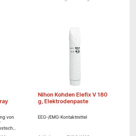
hypoallergen, bakteriostatisch-
enthält kein Formaldehyd-
Dispenserpumpe nicht mitgeliefert
Nihon Kohden Elefix V 180
ray
g, Elektrodenpaste
ung von
EEG-/EMG-Kontaktmittel
r
ostischen
 EMG.