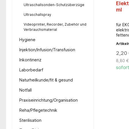
Elek
Ultraschallsonden-Schutzüberzüge
ml
Ultraschallspray
Videoprinter, Recorder, Zubehör und
für EK
Verbrauchsmaterial
elektri
fetten
Hygiene
Artike
Injektion/Infusion/Transfusion
2,20
Inkontinenz
8,80 € 
sofort
Laborbedarf
Naturheilkunde/fit & gesund
Notfall
Praxiseinrichtung/Organisation
Reha/Pflegetechnik
Sterilisation