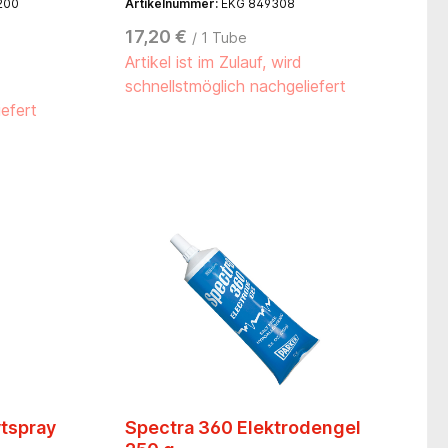
200
Artikelnummer:
EKG 849308
eit.
basis
17,20 €
/ 1 Tube
und
Artikel ist im Zulauf, wird
schnellstmöglich nachgeliefert
iefert
ytspray
Spectra 360 Elektrodengel