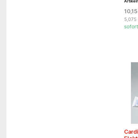
Artike
Phenox
Langze
10,15
5,075 €
sofort
Card