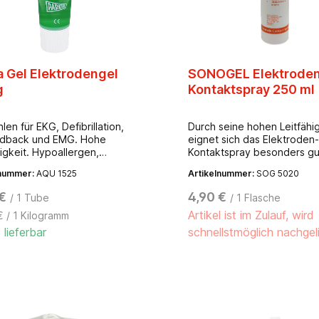
a Gel Elektrodengel
SONOGEL Elektrode
g
Kontaktspray 250 ml
len für EKG, Defibrillation,
Durch seine hohen Leitfähig
edback und EMG. Hohe
eignet sich das Elektroden-
higkeit. Hypoallergen,
Kontaktspray besonders gut
iostatisch. Wasserlöslich,
Anwendung auf Saugelektr
lnummer:
AQU 1525
Artikelnummer:
SOG 5020
ässt keine Flecken, nicht-
Durch die treibgasfreie
.
Pumpsprayflasche lässt sic
€
4,90 €
/ 1 Tube
/ 1 Flasche
Produkt leicht anwenden.
Artikel ist im Zulauf, wird
€ / 1 Kilogramm
 lieferbar
schnellstmöglich nachgel