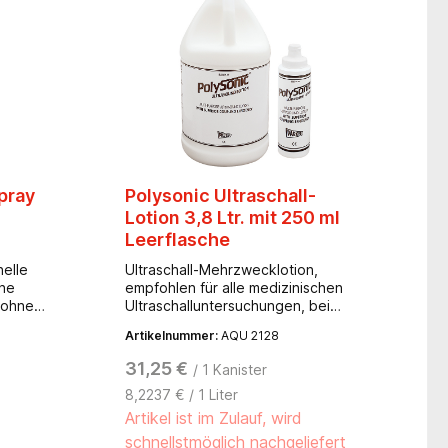
Hz- Maße (B x H x T): 18,5 x 21 x 11
cmLieferumfang: Thermasonic-
Gelwärmer mit Deckel,
Wandbefestigungsmaterial (2
Schrauben, 2 Dübel)
pray
Polysonic Ultraschall-
Lotion 3,8 Ltr. mit 250 ml
Leerflasche
elle
Ultraschall-Mehrzwecklotion,
che
empfohlen für alle medizinischen
, ohne
Ultraschalluntersuchungen, bei
denen eine Lotion bevorzugt wird.-
Artikelnummer:
AQU 2128
und
feuchtigkeitsspendende Formel-
s
angenehm sowohl für Patienten als
31,25 €
/ 1 Kanister
auch Ultraschall-Personal- akustisch
8,2237 € / 1 Liter
korrekt für einen breiten
Frequenzbereich- verursacht keine
Artikel ist im Zulauf, wird
Schäden an Geräten oder Kleidung-
schnellstmöglich nachgeliefert