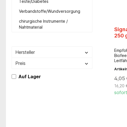
Teste/Diabetes
Verbandstoffe/Wundversorgung
chirurgische Instrumente /
Nahtmaterial
Sign
250 
Empfoh
Hersteller
Biofe
Leitfä
Preis
bakter
Artike
hinterl
körnig
Auf Lager
4,05 
16,20 
sofort