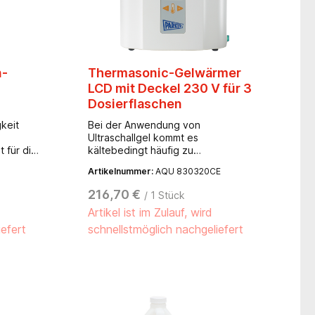
n-
Thermasonic-Gelwärmer
LCD mit Deckel 230 V für 3
Dosierflaschen
keit
Bei der Anwendung von
Ultraschallgel kommt es
 für die
kältebedingt häufig zu
oden.
unangenehmen Empfindungen bei
Artikelnummer:
AQU 830320CE
den Patienten. Mit dem Thermasonic
h das
Gelwärmer wird das Ultraschallgel
216,70 €
/ 1 Stück
auf Körpertemperatur vorgewärmt.-
Artikel ist im Zulauf, wird
für 3 Dosierflaschen à 250 ml-
regulierbarer Thermostat mit 3
iefert
schnellstmöglich nachgeliefert
Einstellungen (35°C, 40°C oder
46°C)- Temperaturanzeige in
Fahrenheit oder Celsius-
Temperaturkontrollleuchte- geringer
Stromverbrauch- beleuchteter
EIN/AUS Schalter- mit europäischem
Netzstecker, 230 V- +/- 10 %, 50/60