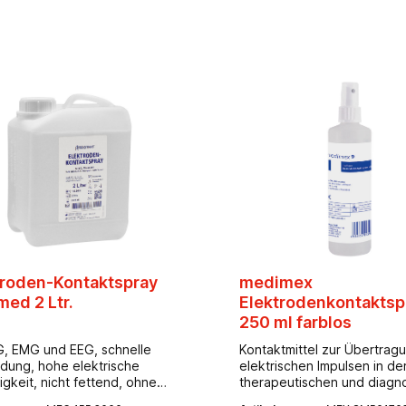
troden-Kontaktspray
medimex
med 2 Ltr.
Elektrodenkontaktsp
250 ml farblos
G, EMG und EEG, schnelle
Kontaktmittel zur Übertrag
ung, hohe elektrische
elektrischen Impulsen in de
igkeit, nicht fettend, ohne
therapeutischen und diagn
dehyd, enthält
Medizin. Für EKG, EEG und