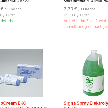
lnummer:
MEG 155.2000
Artikelnummer:
MEX 8M50170
yethanol, für Kurz- und
Hohe elektrische Leitfähigk
itanwendung, farblos
Hautfreundlich. Auf Wasser
 €
3,70 €
/ 1 Flasche
/ 1 Flasche
hergestellt. Formaldehyd- 
 / 1 Liter
14,80 € / 1 Liter
fettfrei.
 lieferbar
Artikel ist im Zulauf, wird
schnellstmöglich nachgel
ioCream EKG-
Signa Spray Elektrol