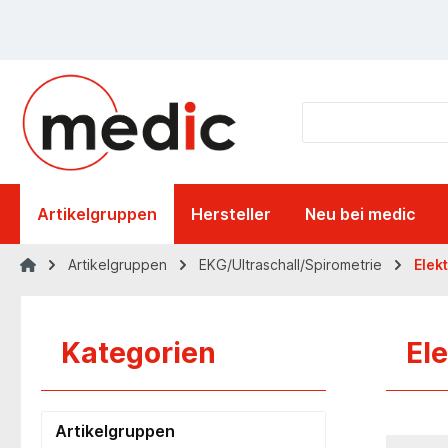
springen
Zur Hauptnavigation springen
Artikelgruppen
Hersteller
Neu bei medic
Artikelgruppen
EKG/Ultraschall/Spirometrie
Elek
Kategorien
El
Artikelgruppen