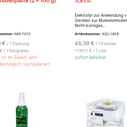
rodenpaste (2 x 100 g)
3,8 Ltr.
Elektrolyt zur Anwendung 
Geräten zur Muskelstimulie
Nicht-körniges
Hautvorbereitungsmittel.
lnummer:
NKE F010
Artikelnummer:
AQU 1828
Bakteriostatisch, hypoaller
hinterlässt keine Flecken. 
0 €
45,30 €
/ 1 Packung
/ 1 Kanister
Rückstandsbildung. Einfach
€ / 1 Kilogramm
11,9211 € / 1 Liter
Auftragen, einfache Reinig
l ist im Zulauf, wird
sofort lieferbar
lstmöglich nachgeliefert