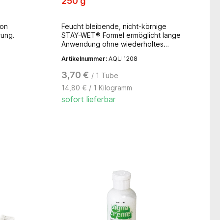
250 g
von
Feucht bleibende, nicht-körnige
rung.
STAY-WET® Formel ermöglicht lange
Anwendung ohne wiederholtes
Auftragen. Bevorzugtes Produkt für
Artikelnummer:
AQU 1208
gen,
EKG, TENS, Monitoring, Pädiatrie.
Keine
Nicht reizend, hypoallergen,
3,70 €
/ 1 Tube
es
bakteriostatisch, salzfrei, keine
14,80 € / 1 Kilogramm
ung.
Übertragung von Natriumionen.
sofort lieferbar