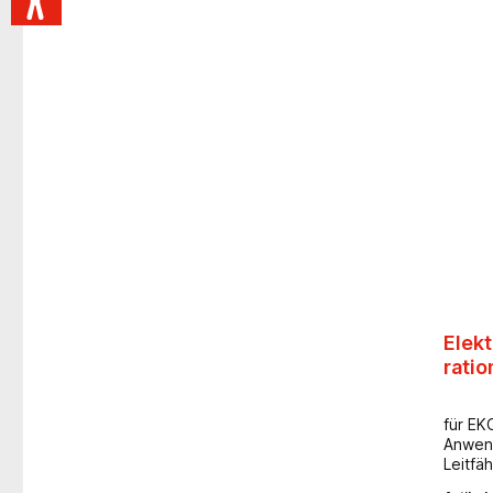
Elek
ratio
für EK
Anwend
Leitfäh
Formal