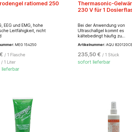
trodengel ratiomed 250
Thermasonic-Gelwä
230 V für 1 Dosierfl
G, EEG und EMG, hohe
Bei der Anwendung von
sche Leitfähigkeit, nicht
Ultraschallgel kommt es
d
kältebedingt häufig zu
unangenehmen Empfindung
lnummer:
MEG 154250
Artikelnummer:
AQU 820120C
den Patienten. Mit dem Th
Gelwärmer wird das Ultrasc
 €
235,50 €
/ 1 Flasche
/ 1 Stück
auf Körpertemperatur vorg
sofort lieferbar
/ 1 Liter
für eine 250 ml Dosierflasc
Temperatur ca. 40°C-
 lieferbar
Temperaturkontrollleuchte-
Stromverbrauch- mit europ
Netzstecker, 230 V- +/- 10
Hz- Maße (B x H x T): 8,5 x
cmLieferumfang: Thermason
Gelwärmer,
Wandbefestigungsmaterial 
Schrauben, 2 Dübel)