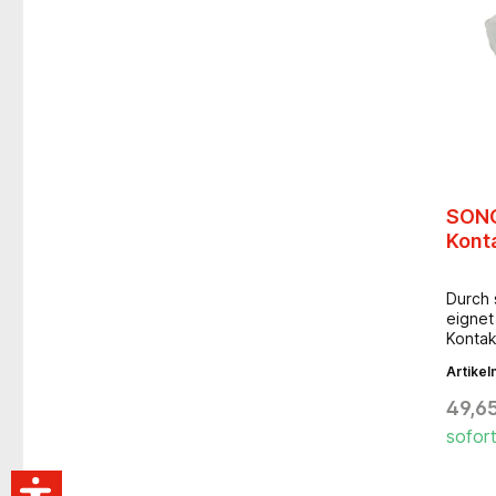
SONO
Konta
Durch 
eignet
Kontak
Anwen
Artike
Durch 
Pumpsp
49,6
Produk
sofort