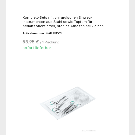
Komplett-Sets mit chirurgischen Einweg-
Instrumenten aus Stahl sowie Tupfern für
bedarfsorientiertes, steriles Arbeiten bei kleinen
chirurgischen Eingriffen. Inhalt: - 1 Mayo Schere
Artikelnummer:
HAP 991003
gebogen stumpf/stumpf, 15,5 cm- 1 Kocher-Klemme
chirurgisch gerade, 14 cm- 1 Standard Pinzette
58,95 €
/ 1 Packung
anatomisch gerade, 14 cm- 1 Standard Pinzette
chirurgisch gerade, 14 cm- 1 Mayo-Hegar
sofort lieferbar
Nadelhalter, 14 cm- 5 Schlinggazetupfer,
pflaumengroß