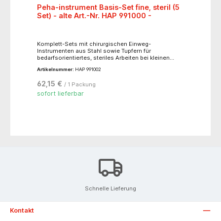
Peha-instrument Basis-Set fine, steril (5
Set) - alte Art.-Nr. HAP 991000 -
Komplett-Sets mit chirurgischen Einweg-
Instrumenten aus Stahl sowie Tupfern für
bedarfsorientiertes, steriles Arbeiten bei kleinen
chirurgischen Eingriffen. Inhalt: - 1 Metzenbaum
Artikelnummer:
HAP 991002
Schere gebogen, 14,5 cm- 1 Mosquito-Klemme n.
Halsted anatomisch gebogen, 12,5 cm- 1 Adson-
62,15 €
/ 1 Packung
Pinzette anatomisch gerade, 12 cm- 1 Adson-
Pinzette chirurgisch gerade, 12 cm- 1 Mayo-Hegar-
sofort lieferbar
Nadelhalter, 12 cm- 5 Schlinggazetupfer,
pflaumengroß
Schnelle Lieferung
Kontakt