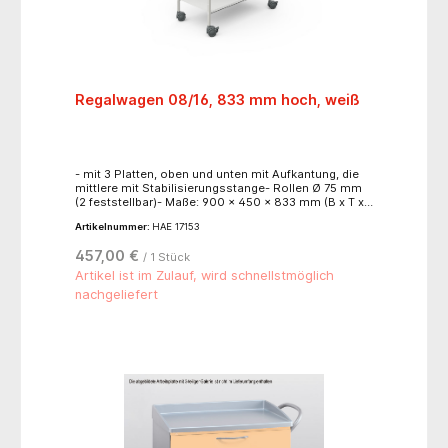
Regalwagen 08/16, 833 mm hoch, weiß
- mit 3 Platten, oben und unten mit Aufkantung, die
mittlere mit Stabilisierungsstange- Rollen Ø 75 mm
(2 feststellbar)- Maße: 900 x 450 x 833 mm (B x T x
H)- Traglast Gesamt: bis ca. 50 kg- Traglast je Platte
Artikelnummer:
HAE 17153
mit Aufkantung: bis ca.20 kg
457,00 €
/ 1 Stück
Artikel ist im Zulauf, wird schnellstmöglich
nachgeliefert