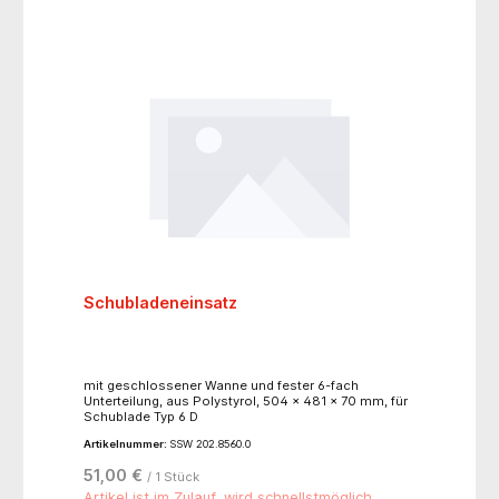
Schubladeneinsatz
mit geschlossener Wanne und fester 6-fach
Unterteilung, aus Polystyrol, 504 x 481 x 70 mm, für
Schublade Typ 6 D
Artikelnummer:
SSW 202.8560.0
51,00 €
/ 1 Stück
Artikel ist im Zulauf, wird schnellstmöglich