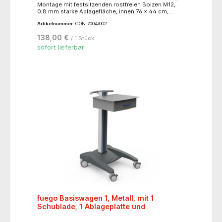
Montage mit festsitzenden rostfreien Bolzen M12,
0,8 mm starke Ablagefläche, innen 76 x 44 cm,
außen 83 x 51 cm, auf Unterseite schalldämmend
Artikelnummer:
CON 7004/002
beschichtet, 4 Lenkrollen mit Ø 125 mm, davon 2
feststellbar, Traglast 40 kg je Ebene
138,00 €
/ 1 Stück
sofort lieferbar
fuego Basiswagen 1, Metall, mit 1
Schublade, 1 Ablageplatte und