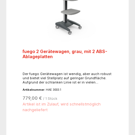
fuego 2 Gerätewagen, grau, mit 2 ABS-
Ablageplatten
Der fuego Gerätewagen ist wendig, aber auch robust
und bietet viel Stellplatz auf geringer Grundfläche.
Aufgrund der schlanken Linie ist er in vielen
unterschiedlichen Bereichen im Einsatz z.B. als
Artikelnummer:
HAE 3003.1
mobiler Gerätewagen, EKG-Wagen, Beautywagen,
Laptop- oder Computerwagen, Ergometriewagen,
779,00 €
/ 1 Stück
Infusionswagen oder komfortabler Lift-Wagen für
sitzende und stehende Tätigkeiten mit stufenloser
Artikel ist im Zulauf, wird schnellstmöglich
Höhenverstellung und vieles mehr. Der Gerätewagen
nachgeliefert
eignet sich zum Einsatz in Arztpraxen, Kliniken,
Kosmetikstudios, Büros, Besprechungs- und
Tagungsräumen. Stabiles Einsäulen-Aluminium-
Trägerprofil zur Aufnahme von Steckdosenleisten
und mit integriertem großen Kabelkanal zur
optimalen Unterbringung von Kabeln. - robustes