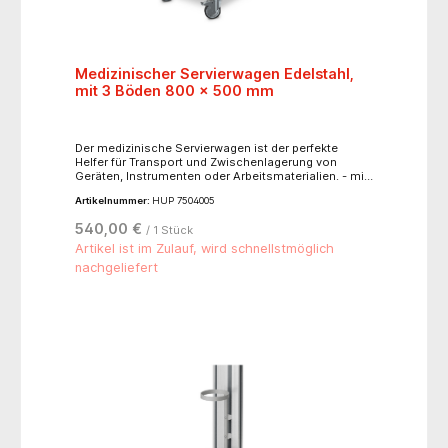
Wandabweiser- die Lifteinheit ist bis ca. 6 kg
belastbar- Maße (BxTxH): 545 x 572 x 960
mm,Stellflächenmaß (BxT): ca. 456 x 325 mm
Medizinischer Servierwagen Edelstahl,
mit 3 Böden 800 x 500 mm
Der medizinische Servierwagen ist der perfekte
Helfer für Transport und Zwischenlagerung von
Geräten, Instrumenten oder Arbeitsmaterialien. - mit
tiefgezogenen Ablageborden- reinigungsfreundlich-
Artikelnummer:
HUP 7504005
antistatische Bereifung (4 Lenkrollen, 2 mit
Feststeller Ø 125 mm)- Nutzlast: 80 kg-
540,00 €
/ 1 Stück
Abmessungen: Breite: 895 mm, Tiefe: 595 mm,
Höhe: 950 mm- Nutzmaß: 800 x 500 mm- Nutzhöhe
Artikel ist im Zulauf, wird schnellstmöglich
zwischen den Böden: 278 mm- Gewicht: 19,1 kg
nachgeliefert