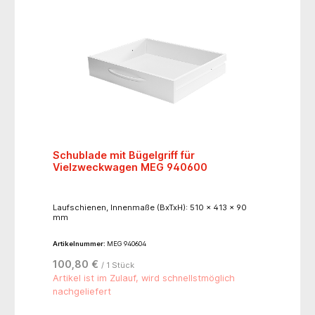
Fahrgestell- stabile Ablageplatten- 4 Rollen (Ø 100
mm hinten, Ø 75 mm vorne) mit 2 Feststellern und 2
Wandabweisern- ergonomischem Schiebegriff und
KabelklammerAbmessungen und Belastbarkeit:-
Trägerprofil 800 mm hoch- Maximale Traglast: 60
kg- Gesamt Abmessung: 545 x 572 x 987 mm (B x T x
H)- Außenmaße ABS-Ablageplatte: 500 x 390 mm (B
x T)Materialien:- Trägerprofil: Aluminium eloxiert-
Profil-Abdeckung: Kunststoff, ABS, grau (6502B nach
NCS)- Fahrgestell: Alu-Guss, pulverbeschichtet,
basalt grau (RAL 7012), Feinstruktur matt-
Ablageplatten: hochwertiger und pflegeleichter ABS-
Kunststoff, oriongrau- Schublade: ABS oriongrau
Schublade mit Bügelgriff für
Vielzweckwagen MEG 940600
Laufschienen, Innenmaße (BxTxH): 510 x 413 x 90
mm
Artikelnummer:
MEG 940604
100,80 €
/ 1 Stück
Artikel ist im Zulauf, wird schnellstmöglich
nachgeliefert