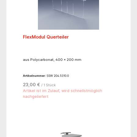
fach), hinten am Trägerprofil- 1 Kabelklammer- 1
Schiebegriff- Fahrgestell mit 4 Rollen, Ø 100 mm
hinten, Ø 75 mm vorne, 2 feststellbar- 2
Wandabweiser- die Lifteinheit ist bis ca. 6 kg
belastbar- Maße (BxTxH): 545 x 572 x 960 mm,
Stellflächenmaß (BxT): ca. 456 x 325 mm
FlexModul Querteiler
aus Polycarbonat, 400 x 200 mm
Artikelnummer:
SSW 204.5310.0
23,00 €
/ 1 Stück
Artikel ist im Zulauf, wird schnellstmöglich
nachgeliefert