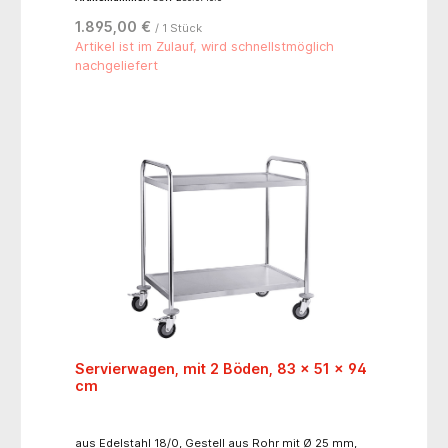
möglich (Aufpreis von EUR 145,00 Nr. 200.6030.0).
Fronten, Bügelgriffe und Schiebegriff nach
1.895,00 €
/ 1 Stück
Farbpalette.4 geschlossene Doppelrollen Ø 125 mm,
aus Kunststoff, kugelgelagert, elektrisch leitend,
Artikel ist im Zulauf, wird schnellstmöglich
davon 2 Rollen mit Totalfeststeller und 1 Rolle mit
nachgeliefert
Richtungsfeststeller, Fahrwerksabdeckung
silbergrau, Wandabweiser, Arbeitsplatte aus
Kunststoff silbergrau, mit Profilrand, Schiebegriff.
Maße (B x H): 60 x 101 cm.
Servierwagen, mit 2 Böden, 83 x 51 x 94
cm
aus Edelstahl 18/0, Gestell aus Rohr mit Ø 25 mm,