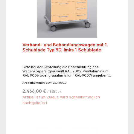
Verband- und Behandlungswagen mit 1
Schublade Typ 9D, links 1 Schublade
Bitte bei der Bestellung die Beschichtung des
Wagenkörpers (grauweiß RAL 9002, weißaluminium
RAL 9006 oder graualuminium RAL 9007) angeben!
Auf Wunsch Beschichtung nach Schmitz-Farbpalette
Artikelnummer:
SSW 260.1030.0
möglich (Aufpreis von EUR 145,00 Nr. 200.6030.0).
Fronten, Bügelgriffe und Schiebegriff nach
2.466,00 €
/ 1 Stück
Farbpalette.4 geschlossene Doppelrollen Ø 125 mm,
aus Kunststoff, kugelgelagert, elektrisch leitend,
Artikel ist im Zulauf, wird schnellstmöglich
davon 2 Rollen mit Totalfeststeller und 1 Rolle mit
nachgeliefert
Richtungsfeststeller, Fahrwerksabdeckung
silbergrau, Wandabweiser, Arbeitsplatte aus
Kunststoff silbergrau, mit Profilrand, Schiebegriff.
Maße (B x H): 90 x 86 cm.