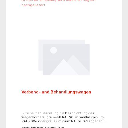
nachgeliefert
Verband- und Behandlungswagen
Bitte bei der Bestellung die Beschichtung des
Wagenkörpers (grauweiß RAL 9002, weißaluminium
RAL 9006 oder graualuminium RAL 9007) angeben!
Auf Wunsch Beschichtung nach Schmitz-Farbpalette
Artikelnummer:
SSW 260.1220.0