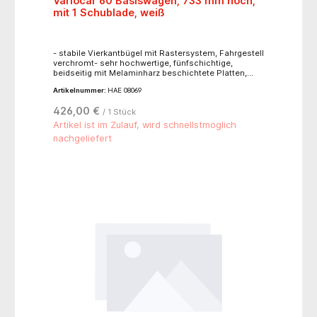
Variocar 60 Basiswagen, 733 mm hoch,
mit 1 Schublade, weiß
- stabile Vierkantbügel mit Rastersystem, Fahrgestell
verchromt- sehr hochwertige, fünfschichtige,
beidseitig mit Melaminharz beschichtete Platten,
abriebfest, lichtecht und beständig gegen gängige
Artikelnummer:
HAE 08069
Chemikalien- leichtgängige Kugel-Teleskop-
Schubladenführung mit Einrastmechanismus-
426,00 €
/ 1 Stück
Leichtlaufrollen Ø 75 mm- Gesamtbelastung bis ca.
50 kg- Platten bis ca. 20 kg- Schublade bis ca. 5 kg-
Artikel ist im Zulauf, wird schnellstmöglich
jederzeit nachrüstbar (bis zu 3 weitere Schubladen)-
nachgeliefert
Maße: 600 x 451 x 733 mm (B x T x H)