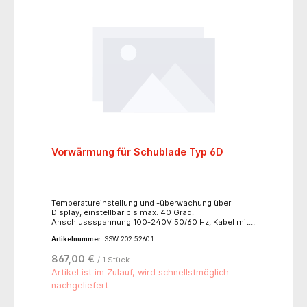
Vorwärmung für Schublade Typ 6D
Temperatureinstellung und -überwachung über
Display, einstellbar bis max. 40 Grad.
Anschlussspannung 100-240V 50/60 Hz, Kabel mit
Netzstecker, ca. 5 m lang. Die Nutztiefe der beheizten
Artikelnummer:
SSW 202.5260.1
Schublade verringert sich auf 310 mm. Einbau nur
möglich bei den obersten 2 Schubladen eines
867,00 €
/ 1 Stück
Funktionswagens. Es können maximal 2 Schubladen
pro Funktionswagen ausgerüstet werden.
Artikel ist im Zulauf, wird schnellstmöglich
nachgeliefert