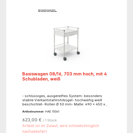
Basiswagen 08/16, 703 mm hoch, mit 4
Schubladen, weiß
- schlüssiges, ausgereiftes System- besonders
stabile Vierkantstahlrohrbügel- hochwertig weiß
beschichtet- Rollen Ø 50 mm- Maße: 490 x 450 x
703 mm (B x T x H)- Platten 450 mm breit- Traglast
Artikelnummer:
HAE 15041
Gesamt: bis ca. 50 kg- Traglast Schublade: bis ca. 5
kg
623,00 €
/ 1 Stück
Artikel ist im Zulauf, wird schnellstmöglich
nachgeliefert