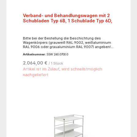
Verband- und Behandlungswagen mit 2
Schubladen Typ 6B, 1 Schublade Typ 6D,
Bitte bei der Bestellung die Beschichtung des
Wagenkörpers (grauweiß RAL 9002, weißaluminium
RAL 9006 oder graualuminium RAL 9007) angeben!
Auf Wunsch Beschichtung nach Schmitz-Farbpalette
Artikelnummer:
SSW 260.0700.0
möglich (Aufpreis von EUR 145,00 Nr. 200.6030.0).
Fronten, Bügelgriffe und Schiebegriff nach
2.064,00 €
/ 1 Stück
Farbpalette.4 geschlossene Doppelrollen Ø 125 mm,
aus Kunststoff, kugelgelagert, elektrisch leitend,
Artikel ist im Zulauf, wird schnellstmöglich
davon 2 Rollen mit Totalfeststeller und 1 Rolle mit
nachgeliefert
Richtungsfeststeller, Fahrwerksabdeckung
silbergrau, Wandabweiser, Arbeitsplatte aus
Kunststoff silbergrau, mit Profilrand, Schiebegriff.
Maße (B x H): 60 x 101 cm.