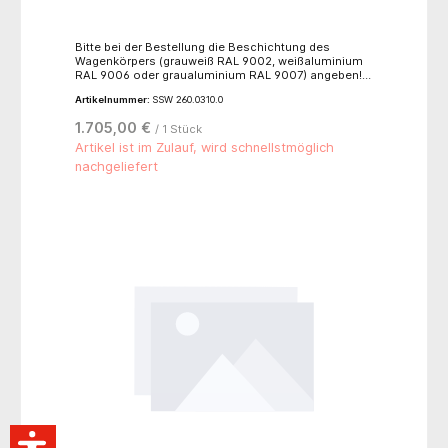
Bitte bei der Bestellung die Beschichtung des
Wagenkörpers (grauweiß RAL 9002, weißaluminium
RAL 9006 oder graualuminium RAL 9007) angeben!
Auf Wunsch Beschichtung nach Schmitz-Farbpalette
Artikelnummer:
SSW 260.0310.0
möglich (Aufpreis von EUR 145,00 Nr. 200.6030.0).
Fronten, Bügelgriffe und Schiebegriff nach
1.705,00 €
/ 1 Stück
Farbpalette.4 geschlossene Doppelrollen Ø 125 mm,
aus Kunststoff, kugelgelagert, elektrisch leitend,
Artikel ist im Zulauf, wird schnellstmöglich
davon 2 Rollen mit Totalfeststeller und 1 Rolle mit
nachgeliefert
Richtungsfeststeller, Fahrwerksabdeckung
silbergrau, Wandabweiser, Arbeitsplatte aus
Kunststoff silbergrau, mit Profilrand, Schiebegriff.
Maße (B x H): 60 x 86 cm.