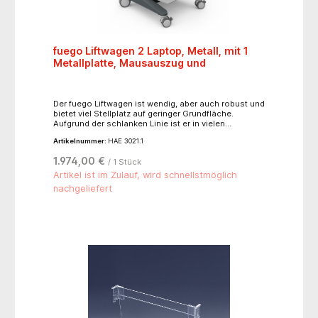
fuego Liftwagen 2 Laptop, Metall, mit 1
Metallplatte, Mausauszug und
Der fuego Liftwagen ist wendig, aber auch robust und
bietet viel Stellplatz auf geringer Grundfläche.
Aufgrund der schlanken Linie ist er in vielen
unterschiedlichen Bereichen im Einsatz. Der
Artikelnummer:
HAE 3021.1
Liftwagen eignet sich zum Einsatz in Arztpraxen,
Kliniken, Kosmetikstudios, Büros, Besprechungs-
1.974,00 €
/ 1 Stück
und Tagungsräumen. Stabiles Einsäulen-Aluminium-
Trägerprofil zur Aufnahme von Steckdosenleisten
Artikel ist im Zulauf, wird schnellstmöglich
und mit integriertem großen Kabelkanal zur
nachgeliefert
optimalen Unterbringung von Kabeln. -
Potentialausgleich-System POAG entsprechend DIN
42801 (In medizinisch genutzten Räumen können
durch Geräte und andere leitfähige Teile
Potentialdifferenzen auftreten, die ein
Gefährdungspotential für Personen darstellen.
Sicheren Schutz bietet ein Potentialausgleich)- 1
Trägerprofil 770 mm hoch- 1 Metallplatte und
Mausauszug- pulverbeschichtet in weißaluminium
(RAL 9006)- 1 Frontgriff mit integriertem
Auslösehebel für stufenlose Höhenverstellung von
700-1000 mm- 1 Druckerplatte aus Metall, 400 x 370
mm (BxT), Tragkraft: 25 kg- 1 Steckdosenleiste (4-