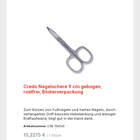
versehen, der die abgeschnittenen Nägel sauber
auffängt. Der Nagelfang und der Griff ist mit einer
Softtouch Oberfläche versehen, um einen sicheren
Halt bei Gebrauch zu garantieren.
Credo Nagelschere 9 cm gebogen,
rostfrei, Blisterverpackung
Zum Kürzen von Fußnägeln und harten Nägeln, durch
verlängerten Griff bessere Hebelwirkung und weniger
Kraftaufwand, liegt gut in der Hand dank
abgerundeter Scherengriffe, matt verchromt -
Artikelnummer:
CRE 156345
langlebig und antiallergisch.
15,2275 €
/ 1 Stück