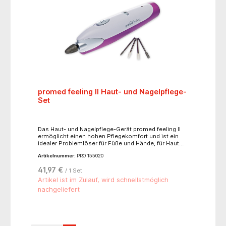
promed feeling II Haut- und Nagelpflege-
Set
Das Haut- und Nagelpflege-Gerät promed feeling II
ermöglicht einen hohen Pflegekomfort und ist ein
idealer Problemlöser für Füße und Hände, für Haut
und Nägel. Einfache professionelle Nagelpflege,
Artikelnummer:
PRO 155020
Natur- und Kunstnagelbearbeitung, Nageldesign.
Formt und kürzt die Nägel ohne die geringsten
41,97 €
/ 1 Set
Vibrationen. Einwandfreie, glatte und schöne Nägel,
die nicht mehr brechen, sind das Resultat. Egalisiert
Artikel ist im Zulauf, wird schnellstmöglich
Hornhaut, Schwielen und starke Nagelhaut. Eignet
nachgeliefert
sich auch zur Präparation der Nägel, bei
anschließendem Aufkleben von Kunstnägeln. Mit
einem leistungsstarken Motor für Akkubetrieb und 5
Schleifkörpern mit Bithalter.Technische Daten:- 2
Stufen: 7.000 / 11.000 U/min., mit Links-Rechts-Lauf-