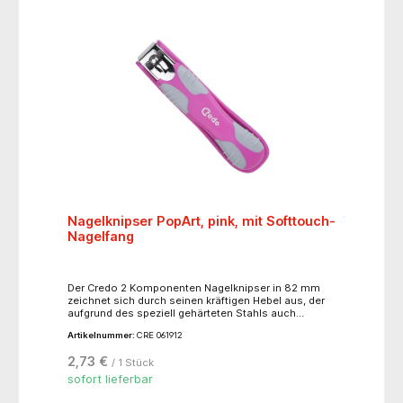
Nagelknipser PopArt, pink, mit Softtouch-
Nagelfang
Der Credo 2 Komponenten Nagelknipser in 82 mm
zeichnet sich durch seinen kräftigen Hebel aus, der
aufgrund des speziell gehärteten Stahls auch
stärkste Nägel problemlos schneidet ohne diese zu
Artikelnummer:
CRE 061912
quetschen oder zu splittern. Die geraden Schneiden
sind perfekt aufeinander abgestimmt. Die
2,73 €
/ 1 Stück
hochglanzpolierte, verchromte Oberfläche schützt
vor Rost und ist somit auch für Nickelallergiker
sofort lieferbar
geeignet. Darüber hinaus ist der Knipser mit einem
bunten in PopArt Farben ausgestatteten Nagelfang