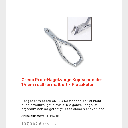
Credo Profi-Nagelzange Kopfschneider
14 cm rostfrei mattiert - Plastiketui
Der geschmiedete CREDO Kopfschneider ist nicht
nur ein Werkzeug für Profis: Die ganze Zange ist
ergonomisch so gefertigt, dass diese nicht von der
Seite, sondern von vorne angesetzt wird. Dadurch
Artikelnummer:
CRE 165248
gewinnt man "die entscheidenden Zentimeter" um
gegebenenfalls die Fußnägel doch noch selber zu
107,042 €
/ 1 Stück
erreichen. Die von Hand geschliffenen Schneiden