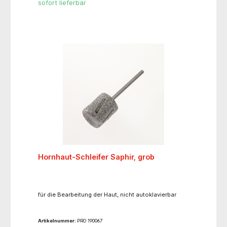
schneiden den Nagel problemlos ohne ihn zu
sofort lieferbar
quetschen oder zu splittern. Für Rechts- wie
Linkshänder gleichermaßen einsetzbar. Aufgrund des
rostfreien Edelstahls ist diese Zange sterilisierbar
und auch für Nickel-Allergiker problemlos
verwendbar. Verpackt in einem Plastiketui.
Hornhaut-Schleifer Saphir, grob
für die Bearbeitung der Haut, nicht autoklavierbar
Artikelnummer:
PRO 190067