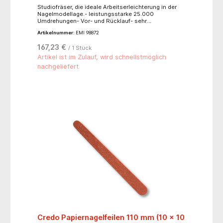
Studiofräser, die ideale Arbeitserleichterung in der
Nagelmodellage.- leistungsstarke 25.000
Umdrehungen- Vor- und Rücklauf- sehr
vibrationsarmes Handstück- Einstellung Hand-oder
Artikelnummer:
EMI 98872
Fußbetrieb- mit Anschluss für Fußpedal (Fußpedal
nicht im Lieferumfang enthalten)- Stromversorgung:
167,23 €
/ 1 Stück
230 V/50 Hz, Leistung: max. 35 Watt- Lieferumfang:
Steuereinheit, Netzteil, Handstück, 4-teiliges Bitset
Artikel ist im Zulauf, wird schnellstmöglich
nachgeliefert
Credo Papiernagelfeilen 110 mm (10 x 10