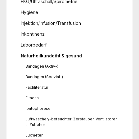
EKG/Ultraschall/Spirometrie
Hygiene
Injektion/Infusion/Transfusion
Inkontinenz
Laborbedarf
Naturheilkunde/fit & gesund
Bandagen (Aktiv-)
Bandagen (Spezial-)
Fachliteratur
Fitness
Iontophorese
Luftwäscher/-befeuchter, Zerstäuber, Ventilatoren
u. Zubehör
Luxmeter