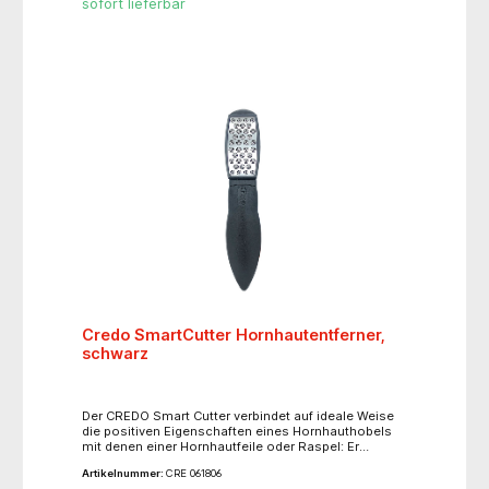
sofort lieferbar
Credo SmartCutter Hornhautentferner,
schwarz
Der CREDO Smart Cutter verbindet auf ideale Weise
die positiven Eigenschaften eines Hornhauthobels
mit denen einer Hornhautfeile oder Raspel: Er
schneidet die Hornhaut und ist dabei sicher in der
Artikelnummer:
CRE 061806
Anwendung wie eine Feile oder Raspel. Ca. 30 kleine