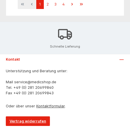
Spannungsversorgung: Sicherheitstransformator
1
2
3
4
100-240 V, 50/60 Hz, 80mA, Sek. 5 V, 200mA
Schnelle Lieferung
Kontakt
Unterstützung und Beratung unter:
Mail
service@medicshop.de
Tel.
+49 (0) 281 20699840
Fax
+49 (0) 281 20699843
Oder über unser
Kontaktformular
.
Vertrag widerrufen