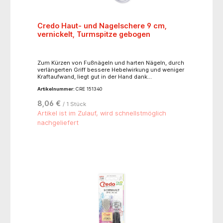
Credo Haut- und Nagelschere 9 cm,
vernickelt, Turmspitze gebogen
Zum Kürzen von Fußnägeln und harten Nägeln, durch
verlängerten Griff bessere Hebelwirkung und weniger
Kraftaufwand, liegt gut in der Hand dank
abgerundeter Scherengriffe - langlebig und
Artikelnummer:
CRE 151340
antiallergisch.
8,06 €
/ 1 Stück
Artikel ist im Zulauf, wird schnellstmöglich
nachgeliefert