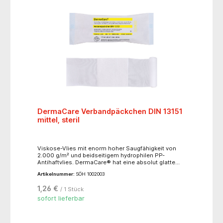
DermaCare Verbandpäckchen DIN 13151
mittel, steril
Viskose-Vlies mit enorm hoher Saugfähigkeit von
2.000 g/m² und beidseitigem hydrophilen PP-
Antihaftvlies. DermaCare® hat eine absolut glatte
Oberfläche, ist hypoallergen, physiologisch
Artikelnummer:
SÖH 1002003
unbedenklich, frei von chemischen Bindemitteln. EO-
sterilisiert, steril in Peelpackung, Farbcode gelb.
1,26 €
/ 1 Stück
DermaCare® Kompresse, aufgesiegelt auf
elastische WS-Fixierbinde, stranguliert nicht.
sofort lieferbar
SÖHNGEN® No-Touch-Wicklung. Einzeln steril
verpackt. Binde ca. 4 m (ged.) x 8 cm, Kompresse ca.
8 x 10 cm.