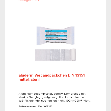
verpackt. Binde ca. 3 m (ged.) x 6 cm, Kompresse ca.
6 x 8 cm.
aluderm Verbandpäckchen DIN 13151
mittel, steril
Aluminiumbedampfte aluderm®-Kompresse mit
starker Sauglage, aufgesiegelt auf eine elastische
WS-Fixierbinde, stranguliert nicht. SÖHNGEN®-No-
Touch-Wicklung. Einzeln steril verpackt. Binde ca. 4
Artikelnummer:
SÖH 1003372
m (ged.) x 8 cm, Kompresse ca. 8 x 10 cm