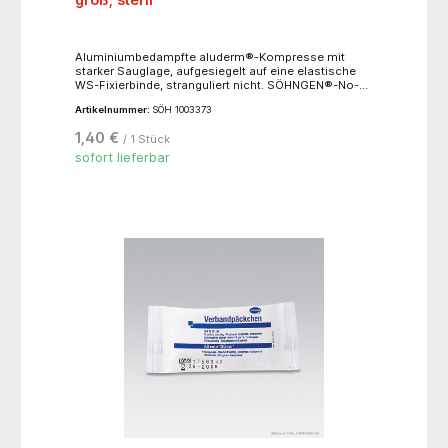
Aluminiumbedampfte aluderm®-Kompresse mit
starker Sauglage, aufgesiegelt auf eine elastische
WS-Fixierbinde, stranguliert nicht. SÖHNGEN®-No-
Touch-Wicklung. Einzeln steril verpackt. Binde ca. 4
Artikelnummer:
SÖH 1003373
m (ged.) x 10 cm, Kompresse ca. 10 x 12 cm
1,40 €
/ 1 Stück
sofort lieferbar