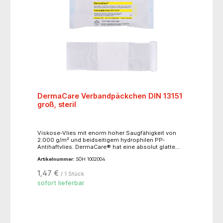
DermaCare Verbandpäckchen DIN 13151
groß, steril
Viskose-Vlies mit enorm hoher Saugfähigkeit von
2.000 g/m² und beidseitigem hydrophilen PP-
Antihaftvlies. DermaCare® hat eine absolut glatte
Oberfläche, ist hypoallergen, physiologisch
Artikelnummer:
SÖH 1002004
unbedenklich, frei von chemischen Bindemitteln. EO-
sterilisiert, steril in Peelpackung, Farbcode gelb.
1,47 €
/ 1 Stück
DermaCare® Kompresse, aufgesiegelt auf
elastische WS-Fixierbinde, stranguliert nicht.
sofort lieferbar
SÖHNGEN® No-Touch-Wicklung. Einzeln steril
verpackt. Binde ca. 4 m (ged.) x 10 cm, Kompresse
ca. 10 x 12 cm.