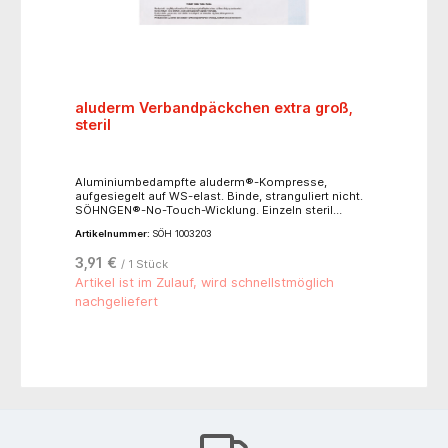
aluderm Verbandpäckchen extra groß,
steril
Aluminiumbedampfte aluderm®-Kompresse,
aufgesiegelt auf WS-elast. Binde, stranguliert nicht.
SÖHNGEN®-No-Touch-Wicklung. Einzeln steril
verpackt. Binde ca. 3 m (ged.) x 6 cm, Kompresse ca.
Artikelnummer:
SÖH 1003203
35 x 45 cm.
3,91 €
/ 1 Stück
Artikel ist im Zulauf, wird schnellstmöglich
nachgeliefert