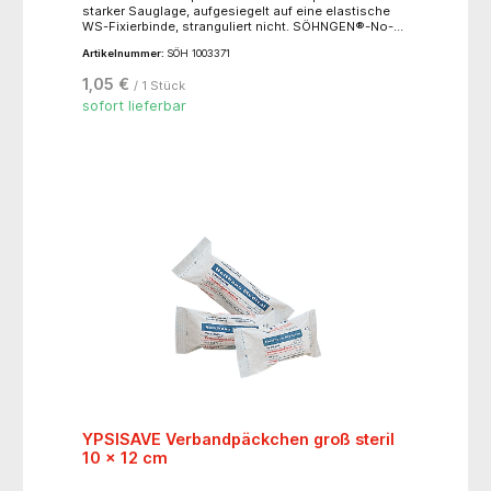
starker Sauglage, aufgesiegelt auf eine elastische
WS-Fixierbinde, stranguliert nicht. SÖHNGEN®-No-
Touch-Wicklung. Einzeln steril verpackt. Binde ca. 3
Artikelnummer:
SÖH 1003371
m (ged.) x 6 cm, Kompresse ca. 6 x 8 cm
1,05 €
/ 1 Stück
sofort lieferbar
YPSISAVE Verbandpäckchen groß steril
10 x 12 cm