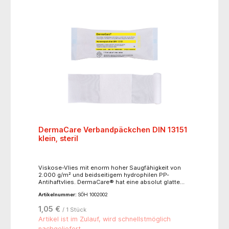
DermaCare Verbandpäckchen DIN 13151
klein, steril
Viskose-Vlies mit enorm hoher Saugfähigkeit von
2.000 g/m² und beidseitigem hydrophilen PP-
Antihaftvlies. DermaCare® hat eine absolut glatte
Oberfläche, ist hypoallergen, physiologisch
Artikelnummer:
SÖH 1002002
unbedenklich, frei von chemischen Bindemitteln. EO-
sterilisiert, steril in Peelpackung, Farbcode gelb.
1,05 €
/ 1 Stück
DermaCare® Kompresse, aufgesiegelt auf
elastische WS-Fixierbinde, stranguliert nicht.
Artikel ist im Zulauf, wird schnellstmöglich
SÖHNGEN® No-Touch-Wicklung. Einzeln steril
nachgeliefert