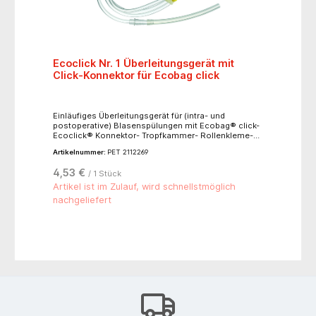
Ecoclick Nr. 1 Überleitungsgerät mit
Click-Konnektor für Ecobag click
Einläufiges Überleitungsgerät für (intra- und
postoperative) Blasenspülungen mit Ecobag® click-
Ecoclick® Konnektor- Tropfkammer- Rollenkleme-
Urologenkonus mit 15 cm Silikonschlauch als
Artikelnummer:
PET 2112269
Ansatz für Resektoskope- Fließgeschwindigkeit ca.
1.000 ml / min- Länge: 210 cm
4,53 €
/ 1 Stück
Artikel ist im Zulauf, wird schnellstmöglich
nachgeliefert