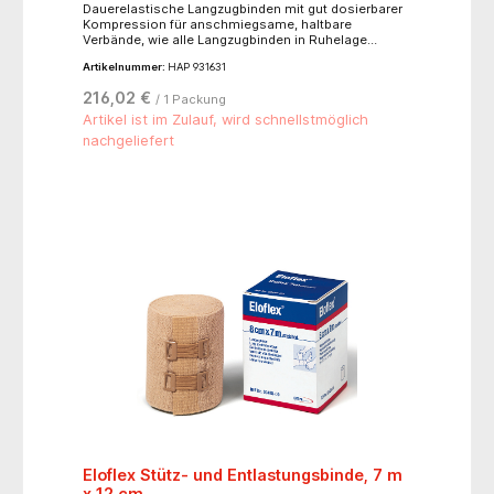
Dauerelastische Langzugbinden mit gut dosierbarer
Kompression für anschmiegsame, haltbare
Verbände, wie alle Langzugbinden in Ruhelage
abzunehmen, atmungsaktiv und hautverträglich,
Artikelnummer:
HAP 931631
alterungsbeständig, waschbar bis 60°C, sterilisierbar
(Dampf A 134°C),hautfarben, mit Verbandklammern.-
216,02 €
/ 1 Packung
für starke Kompression, Dehnbarkeit ca. 180 %- 85 %
Baumwolle, 8 % Elastan, 7 % Polyamid
Artikel ist im Zulauf, wird schnellstmöglich
nachgeliefert
Eloflex Stütz- und Entlastungsbinde, 7 m
x 12 cm