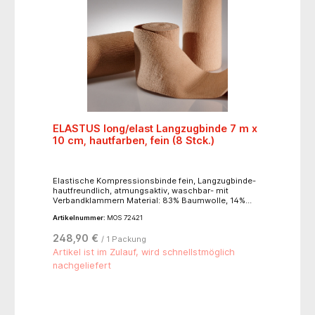
ELASTUS long/elast Langzugbinde 7 m x
10 cm, hautfarben, fein (8 Stck.)
Elastische Kompressionsbinde fein, Langzugbinde-
hautfreundlich, atmungsaktiv, waschbar- mit
Verbandklammern Material: 83% Baumwolle, 14%
Polyamid, 3% Polyurethan, latexfreie Endfixierung
Artikelnummer:
MOS 72421
248,90 €
/ 1 Packung
Artikel ist im Zulauf, wird schnellstmöglich
nachgeliefert