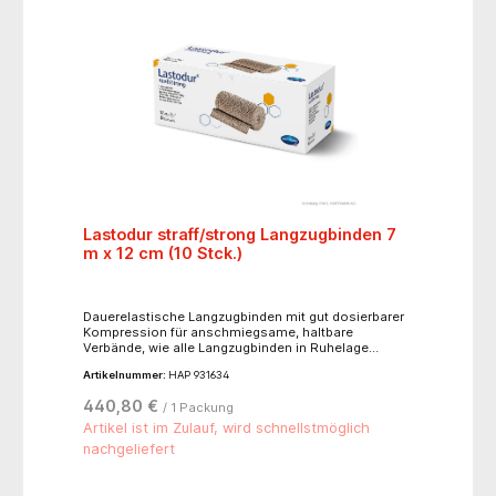
Lastodur straff/strong Langzugbinden 7
m x 12 cm (10 Stck.)
Dauerelastische Langzugbinden mit gut dosierbarer
Kompression für anschmiegsame, haltbare
Verbände, wie alle Langzugbinden in Ruhelage
abzunehmen, atmungsaktiv und hautverträglich,
Artikelnummer:
HAP 931634
alterungsbeständig, waschbar bis 60°C, sterilisierbar
(Dampf A 134°C),hautfarben, mit Verbandklammern.-
440,80 €
/ 1 Packung
für starke Kompression, Dehnbarkeit ca. 180 %- 85 %
Baumwolle, 8 % Elastan, 7 % Polyamid
Artikel ist im Zulauf, wird schnellstmöglich
nachgeliefert