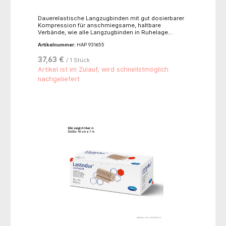
Dauerelastische Langzugbinden mit gut dosierbarer
Kompression für anschmiegsame, haltbare
Verbände, wie alle Langzugbinden in Ruhelage
abzunehmen, atmungsaktiv und hautverträglich,
Artikelnummer:
HAP 931655
alterungsbeständig, waschbar bis 60°C, sterilisierbar
(Dampf A 134°C),hautfarben, mit Verbandklammern.-
37,63 €
/ 1 Stück
für leichtere Kompression, Dehnbarkeit ca. 170 %- 82
% Baumwolle, 13 % Polyamid, 5 % Elastan
Artikel ist im Zulauf, wird schnellstmöglich
nachgeliefert