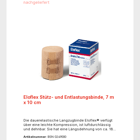
nachgeliefert
hoher Ruhedruck, niedriger Arbeitsdruck- griffige
Gewebestruktur- hautfreundlich- luftdurchlässig-
waschbar 40° C- lose im Karton
Eloflex Stütz- und Entlastungsbinde, 7 m
x 10 cm
Die dauerelastische Langzugbinde Eloflex® verfügt
über eine leichte Kompression, ist luftdurchlässig
und dehnbar. Sie hat eine Längsdehnung von ca. 180
% und ist einfach anzuwenden bei minimaler
Artikelnummer:
BSN 0249000
Faltenbildung. Bei zirkulärer Anwicklung fällt die