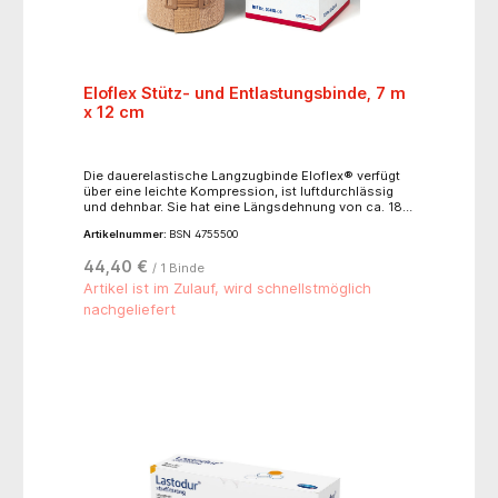
Eloflex Stütz- und Entlastungsbinde, 7 m
x 12 cm
Die dauerelastische Langzugbinde Eloflex® verfügt
über eine leichte Kompression, ist luftdurchlässig
und dehnbar. Sie hat eine Längsdehnung von ca. 180
% und ist einfach anzuwenden bei minimaler
Artikelnummer:
BSN 4755500
Faltenbildung. Bei zirkulärer Anwicklung fällt die
Kompression kontinuierlich von distal nach proximal
44,40 €
/ 1 Binde
ab. Die Binde behält auch nach mehrmaligem
Waschen (unter Berücksichtigung der speziellen
Artikel ist im Zulauf, wird schnellstmöglich
Waschhinweise) ihre Dauerelastizität. Eloflex®
nachgeliefert
besteht aus 57 % Baumwolle, 33 % Viskose, 8 %
Polyamid und 2 % Elasthan. Sie eignet sich ideal für
Stütz- und Entlastungsverbände bei Erkrankungen
des Band- und Halteapparates sowie für
Sportbandagen, z.B. bei: Luxationen, Distorsionen,
Kontusionen, Tendovaginitis und zum Abbau von
posttraumatischen Ödemen sowie für
Kompressionsverbände bei phlebologischen
Indikationen,Thromboseprophylaxe.