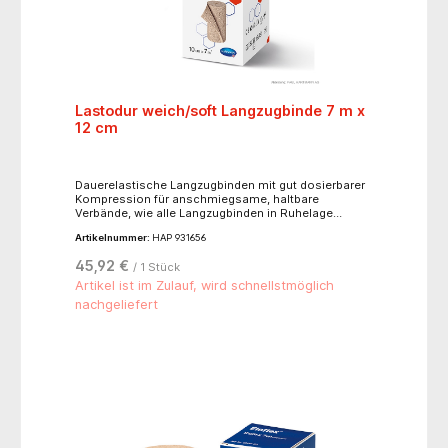
Lastodur weich/soft Langzugbinde 7 m x
12 cm
Dauerelastische Langzugbinden mit gut dosierbarer
Kompression für anschmiegsame, haltbare
Verbände, wie alle Langzugbinden in Ruhelage
abzunehmen, atmungsaktiv und hautverträglich,
Artikelnummer:
HAP 931656
alterungsbeständig, waschbar bis 60°C, sterilisierbar
(Dampf A 134°C),hautfarben, mit Verbandklammern.-
45,92 €
/ 1 Stück
für leichtere Kompression, Dehnbarkeit ca. 170 %- 82
% Baumwolle, 13 % Polyamid, 5 % Elastan
Artikel ist im Zulauf, wird schnellstmöglich
nachgeliefert