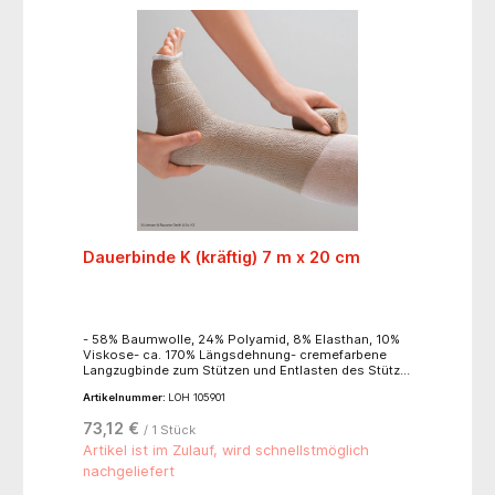
Dauerbinde K (kräftig) 7 m x 20 cm
- 58% Baumwolle, 24% Polyamid, 8% Elasthan, 10%
Viskose- ca. 170% Längsdehnung- cremefarbene
Langzugbinde zum Stützen und Entlasten des Stütz-
und Bewegungsapparates- zur Fixierung von
Artikelnummer:
LOH 105901
Verbänden- zur Ruhigstellung von Körperteilen- zur
Reduktion von Hämatomen- zur
73,12 €
/ 1 Stück
Kompressionstherapie- leicht anzulegen- das
weiche Bindengewebe passt sich jeder Körperform
Artikel ist im Zulauf, wird schnellstmöglich
an- hohe Rückstellkraft- gute Anschmiegsamkeit-
nachgeliefert
hoher Ruhedruck, niedriger Arbeitsdruck- griffige
Gewebestruktur- hautfreundlich- luftdurchlässig-