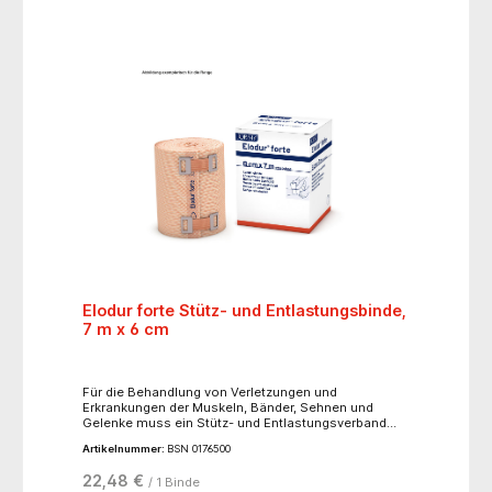
waschbar bei 40° C- lose im Karton
Elodur forte Stütz- und Entlastungsbinde,
7 m x 6 cm
Für die Behandlung von Verletzungen und
Erkrankungen der Muskeln, Bänder, Sehnen und
Gelenke muss ein Stütz- und Entlastungsverband
einen hohen Ruhedruck bieten. Elodur® forte hat
Artikelnummer:
BSN 0176500
eine Längsdehnung von ca. 175 %, besteht aus
luftdurchlässigem Textil und sorgt für eine kräftige
22,48 €
/ 1 Binde
Kompression. Die Eigenschaften von Elodur® forte