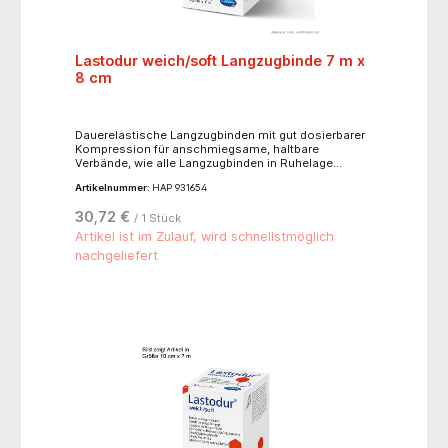
Lastodur weich/soft Langzugbinde 7 m x
8 cm
Dauerelastische Langzugbinden mit gut dosierbarer
Kompression für anschmiegsame, haltbare
Verbände, wie alle Langzugbinden in Ruhelage
abzunehmen, atmungsaktiv und hautverträglich,
Artikelnummer:
HAP 931654
alterungsbeständig, waschbar bis 60°C, sterilisierbar
(Dampf A 134°C),hautfarben, mit Verbandklammern.-
30,72 €
/ 1 Stück
für leichtere Kompression, Dehnbarkeit ca. 170 %- 82
% Baumwolle, 13 % Polyamid, 5 % Elastan
Artikel ist im Zulauf, wird schnellstmöglich
nachgeliefert