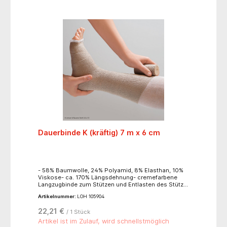
Dauerbinde K (kräftig) 7 m x 6 cm
- 58% Baumwolle, 24% Polyamid, 8% Elasthan, 10%
Viskose- ca. 170% Längsdehnung- cremefarbene
Langzugbinde zum Stützen und Entlasten des Stütz-
und Bewegungsapparates- zur Fixierung von
Artikelnummer:
LOH 105904
Verbänden- zur Ruhigstellung von Körperteilen- zur
Reduktion von Hämatomen- zur
22,21 €
/ 1 Stück
Kompressionstherapie- leicht anzulegen- das
weiche Bindengewebe passt sich jeder Körperform
Artikel ist im Zulauf, wird schnellstmöglich
an- hohe Rückstellkraft- gute Anschmiegsamkeit-