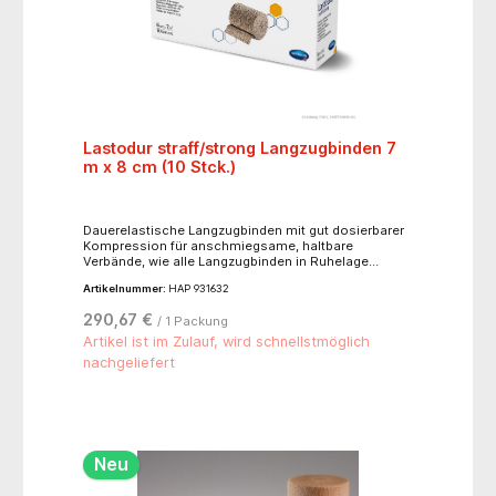
Lastodur straff/strong Langzugbinden 7
m x 8 cm (10 Stck.)
Dauerelastische Langzugbinden mit gut dosierbarer
Kompression für anschmiegsame, haltbare
Verbände, wie alle Langzugbinden in Ruhelage
abzunehmen, atmungsaktiv und hautverträglich,
Artikelnummer:
HAP 931632
alterungsbeständig, waschbar bis 60°C, sterilisierbar
(Dampf A 134°C),hautfarben, mit Verbandklammern.-
290,67 €
/ 1 Packung
für starke Kompression, Dehnbarkeit ca. 180 %- 85 %
Baumwolle, 8 % Elastan, 7 % Polyamid
Artikel ist im Zulauf, wird schnellstmöglich
nachgeliefert
Neu