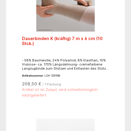
Dauerbinden K (kräftig) 7 m x 6 cm (10
Stck.)
- 58% Baumwolle, 24% Polyamid, 8% Elasthan, 10%
Viskose- ca. 170% Längsdehnung- cremefarbene
Langzugbinde zum Stützen und Entlasten des Stütz-
und Bewegungsapparates- zur Fixierung von
Artikelnummer:
LOH 105908
Verbänden- zur Ruhigstellung von Körperteilen- zur
Reduktion von Hämatomen- zur
208,50 €
/ 1 Packung
Kompressionstherapie- leicht anzulegen- das
weiche Bindengewebe passt sich jeder Körperform
Artikel ist im Zulauf, wird schnellstmöglich
an- hohe Rückstellkraft- gute Anschmiegsamkeit-
nachgeliefert
hoher Ruhedruck, niedriger Arbeitsdruck- griffige
Gewebestruktur- hautfreundlich- luftdurchlässig-
waschbar bei 40° C- lose im Karton