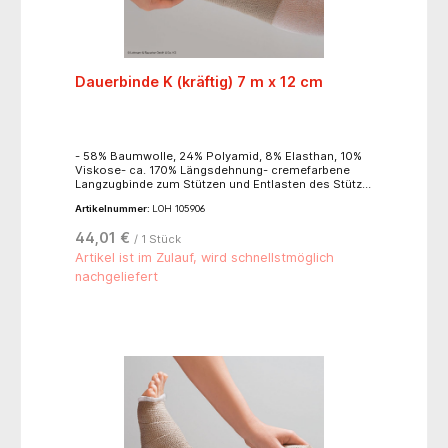
Dauerbinde K (kräftig) 7 m x 12 cm
- 58% Baumwolle, 24% Polyamid, 8% Elasthan, 10%
Viskose- ca. 170% Längsdehnung- cremefarbene
Langzugbinde zum Stützen und Entlasten des Stütz-
und Bewegungsapparates- zur Fixierung von
Artikelnummer:
LOH 105906
Verbänden- zur Ruhigstellung von Körperteilen- zur
Reduktion von Hämatomen- zur
44,01 €
/ 1 Stück
Kompressionstherapie- leicht anzulegen- das
weiche Bindengewebe passt sich jeder Körperform
Artikel ist im Zulauf, wird schnellstmöglich
an- hohe Rückstellkraft- gute Anschmiegsamkeit-
nachgeliefert
hoher Ruhedruck, niedriger Arbeitsdruck- griffige
Gewebestruktur- hautfreundlich- luftdurchlässig-
waschbar- lose im Karton