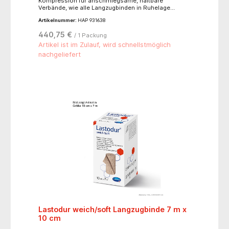
Kompression für anschmiegsame, haltbare
Verbände, wie alle Langzugbinden in Ruhelage
abzunehmen, atmungsaktiv und hautverträglich,
Artikelnummer:
HAP 931638
alterungsbeständig, waschbar bis 60°C, sterilisierbar
(Dampf A 134°C),hautfarben, mit Verbandklammern.-
440,75 €
/ 1 Packung
für leichtere Kompression, Dehnbarkeit ca. 170 %- 82
% Baumwolle, 13 % Polyamid, 5 % Elastan
Artikel ist im Zulauf, wird schnellstmöglich
nachgeliefert
Lastodur weich/soft Langzugbinde 7 m x
10 cm