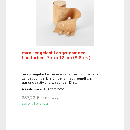
miro-longelast Langzugbinden
hautfarben, 7 m x 12 cm (8 Stck.)
miro-longelast ist eine elastische, hautfarbene
Langzugbinde. Die Binde ist hautfreundlich,
atmungsaktiv und waschbar. Die
Kompressionswirkung kann indikationsspezifisch
Artikelnummer:
MIR 204120000
durch die Wickeltechnik dosiert werden. Material:
83% Baumwolle,14% Polyamid, 3% Polyurethan,
357,23 €
/ 1 Packung
Endfixierung latexfrei.Anwendungsgebiete:- als
Kompressionsverband bei phlebologischer und
sofort lieferbar
lymphologischer Indikation- für Stütz- und
Entlastungverbände- auch als Sportbandage
einsetzbar