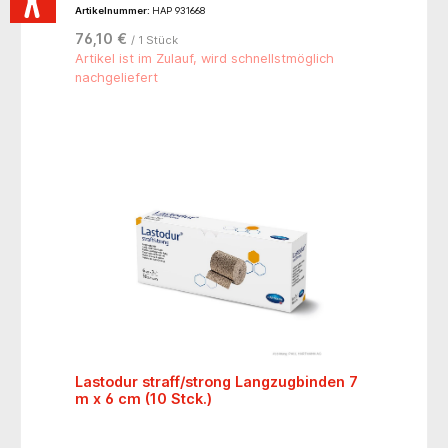
abzunehmen, atmungsaktiv und hautverträglich,
Artikelnummer:
HAP 931668
alterungsbeständig, waschbar bis 60°C, sterilisierbar
(Dampf A 134°C),hautfarben, mit Verbandklammern.-
76,10 €
/ 1 Stück
für starke Kompression, Dehnbarkeit ca. 180 %- 85 %
Baumwolle, 8 % Elastan, 7 % Polyamid
Artikel ist im Zulauf, wird schnellstmöglich
nachgeliefert
Lastodur straff/strong Langzugbinden 7
m x 6 cm (10 Stck.)