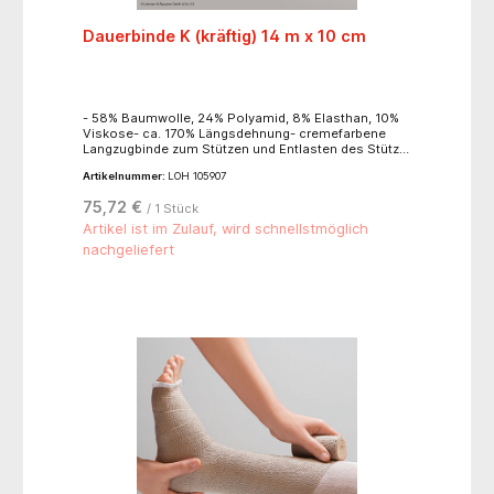
Dauerbinde K (kräftig) 14 m x 10 cm
- 58% Baumwolle, 24% Polyamid, 8% Elasthan, 10%
Viskose- ca. 170% Längsdehnung- cremefarbene
Langzugbinde zum Stützen und Entlasten des Stütz-
und Bewegungsapparates- zur Fixierung von
Artikelnummer:
LOH 105907
Verbänden- zur Ruhigstellung von Körperteilen- zur
Reduktion von Hämatomen- zur
75,72 €
/ 1 Stück
Kompressionstherapie- leicht anzulegen- das
weiche Bindengewebe passt sich jeder Körperform
Artikel ist im Zulauf, wird schnellstmöglich
an- hohe Rückstellkraft- gute Anschmiegsamkeit-
nachgeliefert
hoher Ruhedruck, niedriger Arbeitsdruck- griffige
Gewebestruktur- hautfreundlich- luftdurchlässig-
waschbar bei 40° - lose im Karton