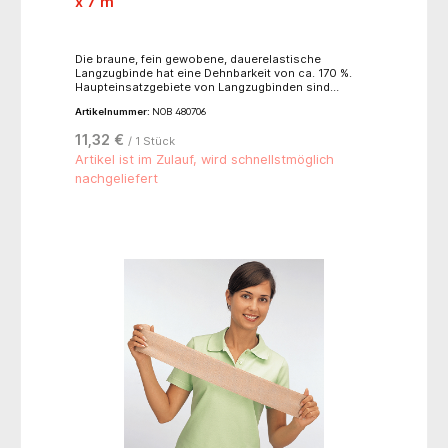
x 7 m
Die braune, fein gewobene, dauerelastische
Langzugbinde hat eine Dehnbarkeit von ca. 170 %.
Haupteinsatzgebiete von Langzugbinden sind
Verbände zum Stützen und Entlasten bei
Artikelnummer:
NOB 480706
Erkrankungen der Muskeln und Gelenke etc. wie z.B.
bei Sportverletzungen. Zudem werden sie bei
11,32 €
/ 1 Stück
phlebologischen Indikationen eingesetzt. Die Binde
ist gedehnt 7 m lang und einzeln in einer Schachtel
Artikel ist im Zulauf, wird schnellstmöglich
verpackt.
nachgeliefert