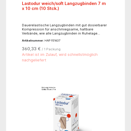
Lastodur weich/soft Langzugbinden 7 m
x 10 cm (10 Stck.)
Dauerelastische Langzugbinden mit gut dosierbarer
Kompression für anschmiegsame, haltbare
Verbände, wie alle Langzugbinden in Ruhelage
abzunehmen, atmungsaktiv und hautverträglich,
Artikelnummer:
HAP 931637
alterungsbeständig, waschbar bis 60°C, sterilisierbar
(Dampf A 134°C),hautfarben, mit Verbandklammern.-
360,33 €
/ 1 Packung
für leichtere Kompression, Dehnbarkeit ca. 170 %- 82
% Baumwolle, 13 % Polyamid, 5 % Elastan
Artikel ist im Zulauf, wird schnellstmöglich
nachgeliefert