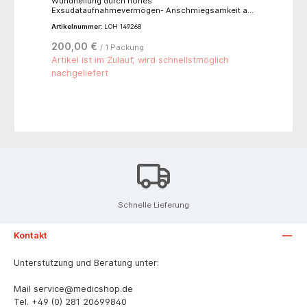
Wundheilung durch hohes
Exsudataufnahmevermögen- Anschmiegsamkeit an
jeden Wundgrund- Bildet ein Gel, das ein feuchtes
Artikelnummer:
LOH 149268
Wundklima schafft und zur Reduktion der Keimlast
beiträgt- Abtötung der Bakterien durch freigesetzte
200,00 €
/ 1 Packung
Silberionen- Calciumalginat-Faser, Silberalginat-
Faser (1,5 % ionisches Silber)- einzeln
Artikel ist im Zulauf, wird schnellstmöglich
eingesiegeltAnwendungsbereiche: für die
nachgeliefert
Versorgung nicht infizierter Wunden, wenn diese
stark exsudierend, oberflächlich oder tief sind
Schnelle Lieferung
Kontakt
Unterstützung und Beratung unter:
Mail
service@medicshop.de
Tel.
+49 (0) 281 20699840