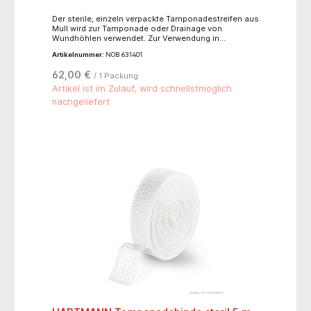
Der sterile, einzeln verpackte Tamponadestreifen aus
Mull wird zur Tamponade oder Drainage von
Wundhöhlen verwendet. Zur Verwendung in
natürlichen Körperöffnungen ( z. B. Nasenraum ) ist
Artikelnummer:
NOB 631401
er ebenfalls geeignet.
62,00 €
/ 1 Packung
Artikel ist im Zulauf, wird schnellstmöglich
nachgeliefert