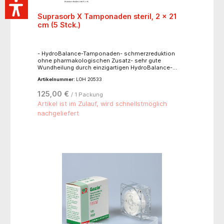
Suprasorb X Tamponaden steril, 2 x 21
cm (5 Stck.)
- HydroBalance-Tamponaden- schmerzreduktion
ohne pharmakologischen Zusatz- sehr gute
Wundheilung durch einzigartigen HydroBalance-
Effekt (Regulierung der Feuchtigkeit)- hoher
Artikelnummer:
LOH 20533
Tragekomfort durch besonders weiche und
anschmiegsame Struktur- förderung der
125,00 €
/ 1 Packung
Wundheilung- bessere kosmetische Ergebnisse
(Narbenbildung)- einzeln eingesiegelt
Artikel ist im Zulauf, wird schnellstmöglich
nachgeliefert