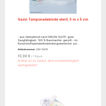
Gazin Tamponadebinde steril, 5 m x 5 cm
- aus Verbadmull nach DIN EN 14079- gute
Saugfähigkeit- 100 % Baumwolle- gerollt - im
KunststoffspenderAnwendungsbereiche: zur
chirurgisch-invasiven, kurzzeitigen Wundversorgung
Artikelnummer:
LOH 13473
bei operativen Eingriffen, zur Tamponade von
Wundhöhlen und Fistelgängen
13,30 €
/ 1 Stück
Artikel ist im Zulauf, wird schnellstmöglich
nachgeliefert