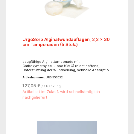
UrgoSorb Alginatwundauflagen, 2,2 x 30
cm Tamponaden (5 Stck.)
saugfähige Alginattamponade mit
Carboxymethylcellulose (CMC) (nicht haftend),
Unterstützung der Wundheilung, schnelle Absorption
von Wundexsudaten, begünstigt die primäre
Artikelnummer:
URG 553032
Blutstillung, für mäßig bis stark exsudierende
Wunden
127,05 €
/ 1 Packung
Artikel ist im Zulauf, wird schnellstmöglich
nachgeliefert