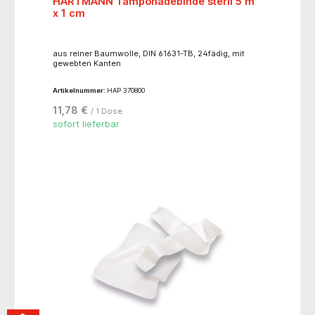
HARTMANN Tamponadebinde steril 5 m
x 1 cm
aus reiner Baumwolle, DIN 61631-TB, 24fädig, mit
gewebten Kanten
Artikelnummer:
HAP 370800
11,78 €
/ 1 Dose
sofort lieferbar