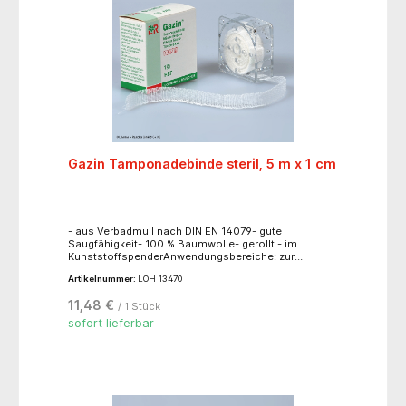
Gazin Tamponadebinde steril, 5 m x 1 cm
- aus Verbadmull nach DIN EN 14079- gute
Saugfähigkeit- 100 % Baumwolle- gerollt - im
KunststoffspenderAnwendungsbereiche: zur
chirurgisch-invasiven, kurzzeitigen Wundversorgung
Artikelnummer:
LOH 13470
bei operativen Eingriffen, zur Tamponade von
Wundhöhlen und Fistelgängen
11,48 €
/ 1 Stück
sofort lieferbar