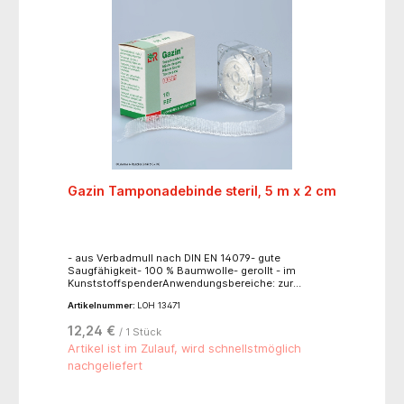
Gazin Tamponadebinde steril, 5 m x 2 cm
- aus Verbadmull nach DIN EN 14079- gute
Saugfähigkeit- 100 % Baumwolle- gerollt - im
KunststoffspenderAnwendungsbereiche: zur
chirurgisch-invasiven, kurzzeitigen Wundversorgung
Artikelnummer:
LOH 13471
bei operativen Eingriffen, zur Tamponade von
Wundhöhlen und Fistelgängen
12,24 €
/ 1 Stück
Artikel ist im Zulauf, wird schnellstmöglich
nachgeliefert