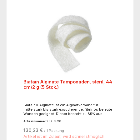
Biatain Alginate Tamponaden, steril, 44
cm/2 g (5 Stck.)
Biatain® Alginate ist ein Alginatverband für
mittelstark bis stark exsudierende, fibrinös belegte
Wunden geeignet. Dieser besteht zu 85% aus
Calciumalginat und zu 15 % aus hydrokolloider
Artikelnummer:
COL 3740
Carboxymethylcellulose (CMC). Die weiche und gut
applizierbare Materialkombination passt sich
130,23 €
/ 1 Packung
optimal den Konturen an und kann ein 18-faches
ihres Eigengewichtes an Flüssigkeit aufnehmen und
Artikel ist im Zulauf, wird schnellstmöglich
verfügt über eine exzellente Absorption.