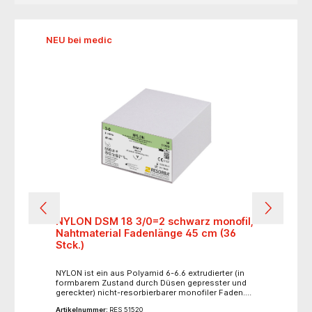
Produktgalerie überspringen
NEU bei medic
il,
NYLON DS 18 4/0=1,5 schwarz monofil,
PG
Nahtmaterial Fadenlänge 75 cm (36
Na
Stck.)
Stc
NYLON ist ein aus Polyamid 6-6.6 extrudierter (in
PGA
formbarem Zustand durch Düsen gepresster und
Pol
n.
gereckter) nicht-resorbierbarer monofiler Faden.
RES
Aufgrund der hohen Reißfestigkeit, selbst bei
mm e
Artikelnummer:
RES 51445
Arti