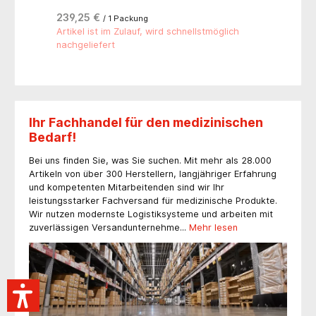
ll
geringstem Fadendurchmesser, ist Nylon speziell
gef
für feinste Nähte in der Mikrochirurgie geeignet.
wei
132,66 €
171
/ 1 Packung
Polyamide können bis zu 10% Wasser binden
spe
Nadeltyp: 3/8-kreisförmig, schneidende Nadel 18
um 
Artikel ist im Zulauf, wird schnellstmöglich
Art
18
mm.
Nad
nachgeliefert
nac
mm
Ihr Fachhandel für den medizinischen
Bedarf!
Bei uns finden Sie, was Sie suchen. Mit mehr als 28.000
Artikeln von über 300 Herstellern, langjähriger Erfahrung
und kompetenten Mitarbeitenden sind wir Ihr
leistungsstarker Fachversand für medizinische Produkte.
Wir nutzen modernste Logistiksysteme und arbeiten mit
zuverlässigen Versandunternehme...
Mehr lesen