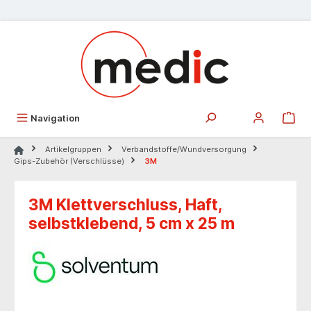
alt springen
Navigation
Artikelgruppen
Verbandstoffe/Wundversorgung
Gips-Zubehör (Verschlüsse)
3M
3M Klettverschluss, Haft,
selbstklebend, 5 cm x 25 m