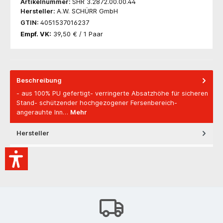
Artikelnummer:
SHR 3.2872.00.00.44
Hersteller:
A.W. SCHÜRR GmbH
GTIN:
4051537016237
Empf. VK:
39,50 € / 1 Paar
Beschreibung
- aus 100% PU gefertigt- verringerte Absatzhöhe für sicheren
Stand- schützender hochgezogener Fersenbereich-
angerauhte Inn…
Mehr
Hersteller